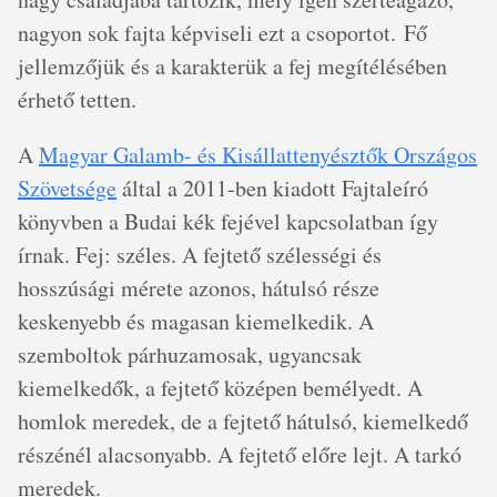
nagyon sok fajta képviseli ezt a csoportot. Fő
jellemzőjük és a karakterük a fej megítélésében
érhető tetten.
A
Magyar Galamb- és Kisállattenyésztők Országos
Szövetsége
által a 2011-ben kiadott Fajtaleíró
könyvben a Budai kék fejével kapcsolatban így
írnak. Fej: széles. A fejtető szélességi és
hosszúsági mérete azonos, hátulsó része
keskenyebb és magasan kiemelkedik. A
szemboltok párhuzamosak, ugyancsak
kiemelkedők, a fejtető középen bemélyedt. A
homlok meredek, de a fejtető hátulsó, kiemelkedő
részénél alacsonyabb. A fejtető előre lejt. A tarkó
meredek.