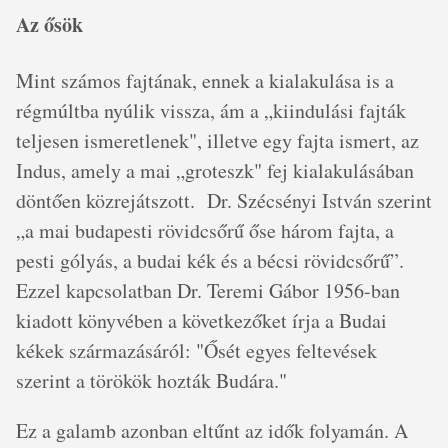
Az ősök
Mint számos fajtának, ennek a kialakulása is a
régmúltba nyúlik vissza, ám a „kiindulási fajták
teljesen ismeretlenek", illetve egy fajta ismert, az
Indus, amely a mai „groteszk" fej kialakulásában
döntően közrejátszott. Dr. Szécsényi István szerint
„a mai budapesti rövidcsőrű őse három fajta, a
pesti gólyás, a budai kék és a bécsi rövidcsőrű”.
Ezzel kapcsolatban Dr. Teremi Gábor 1956-ban
kiadott könyvében a következőket írja a Budai
kékek származásáról: "Ősét egyes feltevések
szerint a törökök hozták Budára."
Ez a galamb azonban eltűnt az idők folyamán. A