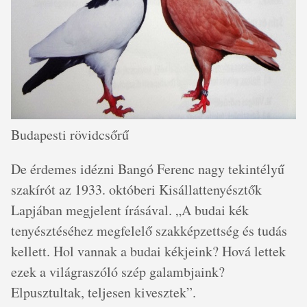
Budapesti rövidcsőrű
De érdemes idézni Bangó Ferenc nagy tekintélyű
szakírót az 1933. októberi Kisállattenyésztők
Lapjában megjelent írásával. „A budai kék
tenyésztéséhez megfelelő szakképzettség és tudás
kellett. Hol vannak a budai kékjeink? Hová lettek
ezek a világraszóló szép galambjaink?
Elpusztultak, teljesen kivesztek”.