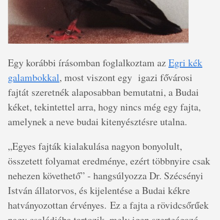
Egy korábbi írásomban foglalkoztam az
Egri kék
galambokkal
, most viszont egy igazi fővárosi
fajtát szeretnék alaposabban bemutatni, a Budai
kéket, tekintettel arra, hogy nincs még egy fajta,
amelynek a neve budai kitenyésztésre utalna.
„Egyes fajták kialakulása nagyon bonyolult,
összetett folyamat eredménye, ezért többnyire csak
nehezen követhető” - hangsúlyozza Dr. Szécsényi
István állatorvos, és kijelentése a Budai kékre
hatványozottan érvényes. Ez a fajta a rövidcsőrűek
nagy családjába tartozik, mely igen szerteágazó,