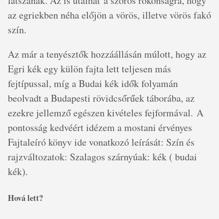
látszanak. Az is utalhat a szoros rokonságra, hogy
az egriekben néha előjön a vörös, illetve vörös fakó
szín.
Az már a tenyésztők hozzáállásán múlott, hogy az
Egri kék egy külön fajta lett teljesen más
fejtípussal, míg a Budai kék idők folyamán
beolvadt a Budapesti rövidcsőrűek táborába, az
ezekre jellemző egészen kivételes fejformával. A
pontosság kedvéért idézem a mostani érvényes
Fajtaleíró könyv ide vonatkozó leírását: Szín és
rajzváltozatok: Szalagos szárnyúak: kék ( budai
kék).
Hová lett?