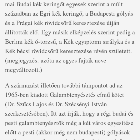
mai Budai kék keringőt egyesek szerint a múlt
században az Egri kék keringő, a Budapesti gólyás
és a Prágai kék rövidcsőrű keresztezése útján
állították elő. Egy másik elképzelés szerint pedig a
Berlini kék ó-törzsű, a Kék egyiptomi sirályka és a
Kék bécsi rövidcsőrű keresztezése révén született.
(megjegyzés: azóta az egyes fajták neve
megváltozott.)
A származást illetően további támpontot ad az
1965-ben kiadott Galambtenyésztés című kötet
(Dr. Szűcs Lajos és Dr. Szécsényi István
szerkesztésében). Itt azt írják, hogy a régi budai és
pesti galambtenyésztők még a két város egyesítése
előtt a pesti (akkor még nem budapesti) gólyások