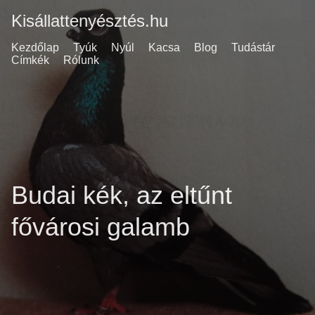
Kisállattenyésztés.hu
Kezdőlap
Tyúk
Nyúl
Kacsa
Blog
Tudástár
Címkék
Rólunk
Budai kék, az eltűnt
fővárosi galamb