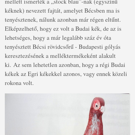
mellett ismerték a „stock blau”-nak (egyszínű
kéknek) nevezett fajtát, amelyet Bécsben ma is
tenyésztenek, nálunk azonban már régen eltűnt.
Elképzelhető, hogy ez volt a Budai kék, de az is
lehetséges, hogy a már legalább száz év óta
tenyésztett Bécsi rövidcsőrű - Budapesti gólyás
keresztezésének a melléktermékeként alakult
ki. Az sem lehetetlen azonban, hogy a régi Budai
kékek az Egri kékekkel azonos, vagy ennek közeli
rokona volt.