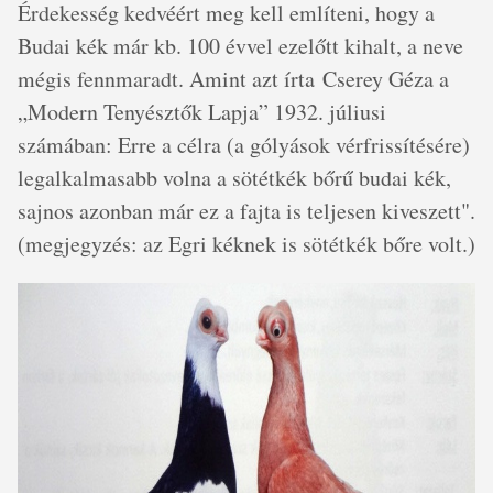
Érdekesség kedvéért meg kell említeni, hogy a
Budai kék már kb. 100 évvel ezelőtt kihalt, a neve
mégis fennmaradt. Amint azt írta Cserey Géza a
„Modern Tenyésztők Lapja” 1932. júliusi
számában: Erre a célra (a gólyások vérfrissítésére)
legalkalmasabb volna a sötétkék bőrű budai kék,
sajnos azonban már ez a fajta is teljesen kiveszett".
(megjegyzés: az Egri kéknek is sötétkék bőre volt.)