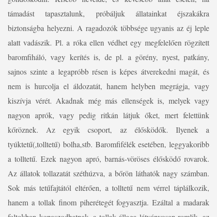
támadást tapasztalunk, próbáljuk állatainkat éjszakákra
biztonságba helyezni. A ragadozók többsége ugyanis az éj leple
alatt vadászik. Pl. a róka ellen védhet egy megfelelően rögzített
baromfiháló, vagy kerítés is, de pl. a görény, nyest, patkány,
sajnos szinte a legapróbb résen is képes átverekedni magát, és
nem is hurcolja el áldozatát, hanem helyben megrágja, vagy
kiszívja vérét. Akadnak még más ellenségek is, melyek vagy
nagyon aprók, vagy pedig ritkán látjuk őket, mert felettünk
kőröznek. Az egyik csoport, az élősködők. Ilyenek a
tyúktetű(,tolltetű) bolha,stb. Baromfifélék esetében, leggyakoribb
a tolltetű. Ezek nagyon apró, barnás-vöröses élősködő rovarok.
Az állatok tollazatát széthúzva, a bőrön láthatók nagy számban.
Sok más tetűfajtától eltérően, a tolltetű nem vérrel táplálkozik,
hanem a tollak finom piherétegét fogyasztja. Ezáltal a madarak
foltokban kopaszodhatnak, a tollak állaga látványosan romlik, az