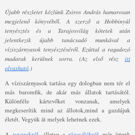
Újabb részletet közlünk Zsiros András hamarosan
megjelenő könyvéből. A szerző a Hobbinyúl
tenyésztés és a Tarajosvilág kötetek után
jelentkezik újabb tanácsadó munkával a
víziszárnyasok tenyésztéséről. Ezúttal a ragadozó
madarak kerülnek sorra. (Az első rész
itt
olvasható
.)
A víziszárnyasok tartása egy dologban nem tér el
más baromfik, de akár más állatok tartásától.
Különféle kártevőket vonzanak, amelyek
megkeserítik mind az állotok,mind a gazdájuk
életét. Vegyük át melyek lehetnek ezek.
A
rovarokról
, illetve a
rágcsálókról
már írtunk