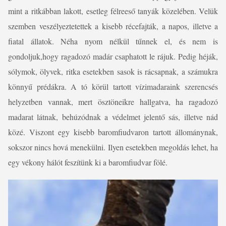
mint a ritkábban lakott, esetleg félreeső tanyák közelében. Velük
szemben veszélyeztetettek a kisebb récefajták, a napos, illetve a
fiatal állatok. Néha nyom nélkül tűnnek el, és nem is
gondoljuk,hogy ragadozó madár csaphatott le rájuk. Pedig héják,
sólymok, ölyvek, ritka esetekben sasok is rácsapnak, a számukra
könnyű prédákra. A tó körül tartott vízimadaraink szerencsés
helyzetben vannak, mert ösztöneikre hallgatva, ha ragadozó
madarat látnak, behúzódnak a védelmet jelentő sás, illetve nád
közé. Viszont egy kisebb baromfiudvaron tartott állománynak,
sokszor nincs hová menekülni. Ilyen esetekben megoldás lehet, ha
egy vékony hálót feszítünk ki a baromfiudvar fölé.