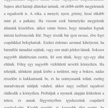
Sajnos ahol háztáji állatokat tartunk, ott előbb-utóbb megjelennek
a ragadozók is. A róka, a menyét, nyest, görény, kissé ritkább
mint pl. a patkány. Ha viszont ezek bármelyike megjelenik
állataink közelében, akkor szinte biztos, hogy támadást fognak
intézni kedvenceink felé. Nagy részük bár igen ravasz, élve fogó
csapdákkal befoghatóak. Ezeket érdemes azonnal kihelyezni, ha
bármiféle támadást sejtünk, vagy erre utaló jeleket látunk. Sokszor
nagyobb állatlétszám esetén, fel sem tűnik, hogy egy-egy állat
eltűnik. Főleg egy nagyobb vízfelületű nevelőt környékén. Ha
tehetjük, időnként járjuk körbe a területet, még a bokros, nádas
részekbe is kukkantsunk be, és ha szárnyasaink tollait, esetleg
maradványait találjuk valahol, akkor nagy eséllyel ragadozó
ólálkodik a környéken. Próbáljuk a nyomok alapján felderíteni a
tettest, és annak függvényében igyekezzünk csapdáról
gondoskodni. Kisebb nevelde, és kevesebb állat esetén, ha