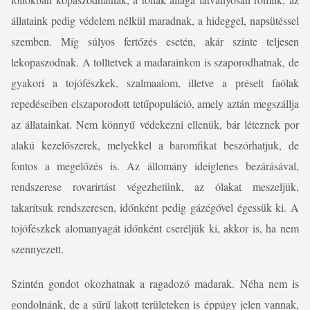
állataink pedig védelem nélkül maradnak, a hideggel, napsütéssel
szemben. Míg súlyos fertőzés esetén, akár szinte teljesen
lekopaszodnak. A tolltetvek a madarainkon is szaporodhatnak, de
gyakori a tojófészkek, szalmaalom, illetve a préselt faólak
repedéseiben elszaporodott tetűpopuláció, amely aztán megszállja
az állatainkat. Nem könnyű védekezni ellenük, bár léteznek por
alakú kezelőszerek, melyekkel a baromfikat beszórhatjuk, de
fontos a megelőzés is. Az állomány ideiglenes bezárásával,
rendszerese rovarirtást végezhetünk, az ólakat meszeljük,
takarítsuk rendszeresen, időnként pedig gázégővel égessük ki. A
tojófészkek alomanyagát időnként cseréljük ki, akkor is, ha nem
szennyezett.
Szintén gondot okozhatnak a ragadozó madarak. Néha nem is
gondolnánk, de a sűrű lakott területeken is éppúgy jelen vannak,