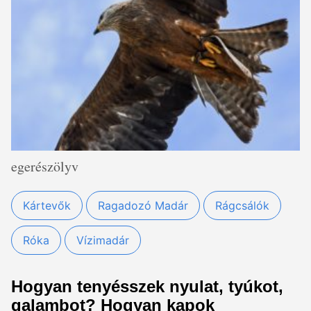
egerészölyv
Kártevők
Ragadozó Madár
Rágcsálók
Róka
Vízimadár
Hogyan tenyésszek nyulat, tyúkot,
galambot? Hogyan kapok