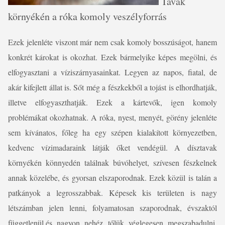
Tavak
környékén a róka komoly veszélyforrás
Ezek jelenléte viszont már nem csak komoly bosszúságot, hanem
konkrét károkat is okozhat. Ezek bármelyike képes megölni, és
elfogyasztani a víziszárnyasainkat. Legyen az napos, fiatal, de
akár kifejlett állat is. Sőt még a fészkekből a tojást is elhordhatják,
illetve elfogyaszthatják. Ezek a kártevők, igen komoly
problémákat okozhatnak. A róka, nyest, menyét, görény jelenléte
sem kívánatos, főleg ha egy szépen kialakított környezetben,
kedvenc vízimadaraink látják őket vendégül. A dísztavak
környékén könnyedén találnak búvóhelyet, szívesen fészkelnek
annak közelébe, és gyorsan elszaporodnak. Ezek közül is talán a
patkányok a legrosszabbak. Képesek kis területen is nagy
létszámban jelen lenni, folyamatosan szaporodnak, évszaktól
függetlenül,és nagyon nehéz tőlük véglegesen megszabadulni.