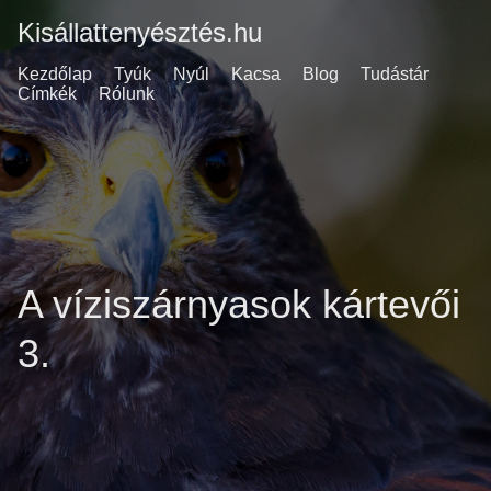
Kisállattenyésztés.hu
Kezdőlap
Tyúk
Nyúl
Kacsa
Blog
Tudástár
Címkék
Rólunk
A víziszárnyasok kártevői
3.