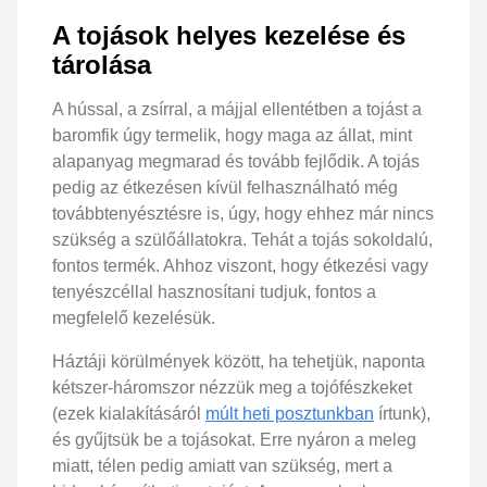
A tojások helyes kezelése és
tárolása
A hússal, a zsírral, a májjal ellentétben a tojást a
baromfik úgy termelik, hogy maga az állat, mint
alapanyag megmarad és tovább fejlődik. A tojás
pedig az étkezésen kívül felhasználható még
továbbtenyésztésre is, úgy, hogy ehhez már nincs
szükség a szülőállatokra. Tehát a tojás sokoldalú,
fontos termék. Ahhoz viszont, hogy étkezési vagy
tenyészcéllal hasznosítani tudjuk, fontos a
megfelelő kezelésük.
Háztáji körülmények között, ha tehetjük, naponta
kétszer-háromszor nézzük meg a tojófészkeket
(ezek kialakításáról
múlt heti posztunkban
írtunk),
és gyűjtsük be a tojásokat. Erre nyáron a meleg
miatt, télen pedig amiatt van szükség, mert a