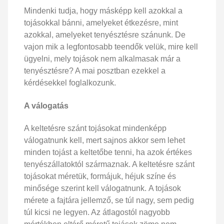
Mindenki tudja, hogy másképp kell azokkal a
tojásokkal bánni, amelyeket étkezésre, mint
azokkal, amelyeket tenyésztésre szánunk. De
vajon mik a legfontosabb teendők velük, mire kell
ügyelni, mely tojások nem alkalmasak már a
tenyésztésre? A mai posztban ezekkel a
kérdésekkel foglalkozunk.
A válogatás
A keltetésre szánt tojásokat mindenképp
válogatnunk kell, mert sajnos akkor sem lehet
minden tojást a keltetőbe tenni, ha azok értékes
tenyészállatoktól származnak. A keltetésre szánt
tojásokat méretük, formájuk, héjuk színe és
minősége szerint kell válogatnunk. A tojások
mérete a fajtára jellemző, se túl nagy, sem pedig
túl kicsi ne legyen. Az átlagostól nagyobb