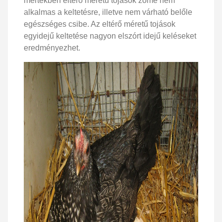
mértékben eltérő méretű tojások zöme nem
alkalmas a keltetésre, illetve nem várható belőle
egészséges csibe. Az eltérő méretű tojások
egyidejű keltetése nagyon elszórt idejű keléseket
eredményezhet.