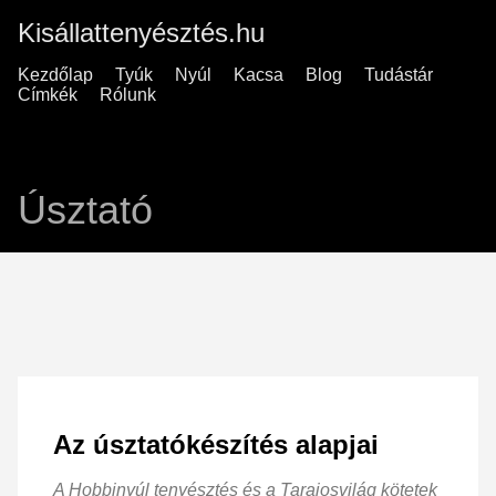
Kisállattenyésztés.hu
Kezdőlap
Tyúk
Nyúl
Kacsa
Blog
Tudástár
Címkék
Rólunk
Úsztató
Az úsztatókészítés alapjai
A Hobbinyúl tenyésztés és a Tarajosvilág kötetek