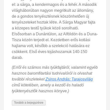
el: a sárga, a kendermagos és a fehér. A második
világháborúban nagyon megritkult az állomány,
de a gondos tenyésztésnek köszönhetően új
tenyészeteket hoztak létre. A Sárga Magyar fajta
a közepes testű tyúkok közé sorolható.
Elsősorban a Dunántúlon, az Alföldön és a Duna-
Tisza közén terjedt el. Kezdetben erős kotlási
hajlama volt, később a szelekció hatására ez
csökkent. Első éves tojáshozamuk 140-150
darab.
(Erről és számos más tyúkfajtáról, valamint egyéb
hasznos baromfitartási tudnivalóról is olvashat
további részleteket
Zsiros András: Tarajosvilág
című kötetében, amely a kezdő és haladó
tyúktenyésztők hasznos könyve.)
Tovább a bejegyzésre