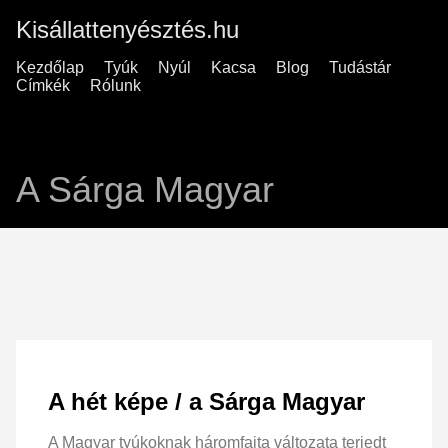
Kisállattenyésztés.hu
Kezdőlap
Tyúk
Nyúl
Kacsa
Blog
Tudástár
Címkék
Rólunk
A Sárga Magyar
A hét képe / a Sárga Magyar
A Magyar tyúkoknak háromfajta változata terjedt