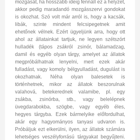
mozgását, ha hosszabb ideig fennáll ez a helyzet,
akkor pedig maradandó mozgásszervi gondokat
is okozhat. Szó volt már arról is, hogy a kacsák,
libák, szinte mindent felcsipegetnek amit
ehetőnek vélnek. Ezért ügyeljünk arra, hogy ott
ahol az állatainkat tartjuk, ne legyen szétszórt
hulladék (tápos zsákról zsinór, bálamadzag,
damil és egyéb olyan tárgy, amelyet az állatok
megpróbálhatnak lenyelni, mert ezek akár
fulladást, vagy komoly bélgyulladást, dugulást is
okozhatnak. Néha olyan balesetek is
történhetnek, mikor az állatok beszorulnak
valahová, betekerednek valamibe, pl. egy
zsákba, zsinórba, stb., vagy belelépnek
üvegdarabokba, szögbe, vagy egyéb éles,
hegyes tárgyba. Ezek bármelyike előfordulhat,
akár egy hagyományos tanyasi udvaron is.
Próbáljuk ezt elkerülni, ilyen, az állatok számára
lehetséges veszélyforrású tárgyakat begyűjteni.