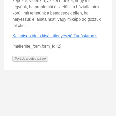
képekre, videókra, akiket érdekel, hogy mit
tegyünk, ha problémát észlelünk a háziállataink
körül, mit tehetünk a betegségek ellen, hol
helyezzük el állatainkat, vagy miképp dolgozzuk
fel őket.
Kattintson ide a kisállattenyésztő Tudástárhoz!
[mailerlite_form form_id=2]
Tovább a bejegyzésre