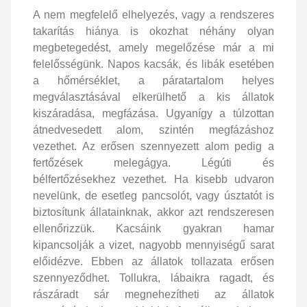
A nem megfelelő elhelyezés, vagy a rendszeres
takarítás hiánya is okozhat néhány olyan
megbetegedést, amely megelőzése már a mi
felelősségünk. Napos kacsák, és libák esetében
a hőmérséklet, a páratartalom helyes
megválasztásával elkerülhető a kis állatok
kiszáradása, megfázása. Ugyanígy a túlzottan
átnedvesedett alom, szintén megfázáshoz
vezethet. Az erősen szennyezett alom pedig a
fertőzések melegágya. Légúti és
bélfertőzésekhez vezethet. Ha kisebb udvaron
nevelünk, de esetleg pancsolót, vagy úsztatót is
biztosítunk állatainknak, akkor azt rendszeresen
ellenőrizzük. Kacsáink gyakran hamar
kipancsolják a vizet, nagyobb mennyiségű sarat
előidézve. Ebben az állatok tollazata erősen
szennyeződhet. Tollukra, lábaikra ragadt, és
rászáradt sár megnehezítheti az állatok