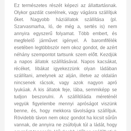
Ez természetes részét képezi az állattartásnak.
Olykor gazdát cserélnek, vagy vágásra szállítjuk
őket. Nagyobb háziállatok szállítása (pl.
Szarvasmarha, ló, de még a, sertés is) nem
annyira egyszerű folyamat. Több embert, és
megfelelő járművet igényel. A baromfifélék
esetében legtöbbször nem okoz gondot, de azért
néhány szempontot tartsunk szem előtt. Kezdjük
a napos állatok szállításával. Napos kacsákat,
récéket, libákat igyekezzünk olyan ládában
szállítani, amelynek az alján, illetve az oldalán
nincsenek rácsok, vagy azok nagyon apró
lyukúak. A kis állatok feje, lába, semmiképp se
tudjon beszorulni. A szállítóláda méreténél
vegyük figyelembe mennyi apróságot viszünk
benne, és, hogy mekkora távolságra szállítjuk.
Rövidebb távon nem okoz gondot ha kicsit sűrűn
vannak, de annyira ne zsúfoljuk túl a ládát, hogy