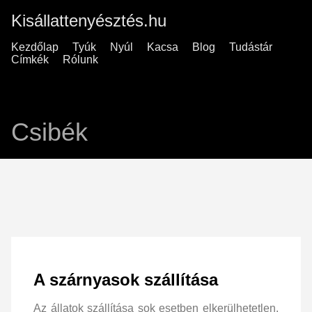
Kisállattenyésztés.hu
Kezdőlap
Tyúk
Nyúl
Kacsa
Blog
Tudástár
Címkék
Rólunk
Csibék
A szárnyasok szállítása
Az állatok szállítása sok esetben elkerülhetetlen.