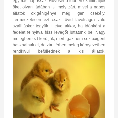
egymást tapossák. Hűvösebb időben szállíthatjuk
őket olyan ládában is, mely zárt, mivel a napos
állatok oxigénigénye még igen csekély.
Természetesen ezt csak rövid távolságra való
szállításkor tegyük, illetve akkor, ha időnként a
fedelet felnyitva friss levegőt juttatunk be. Nagy
melegben ezt kerüljük, mert igaz nem sok oxigént
használnak el, de zárt térben meleg környezetben
rendkívül befüllednek a kis állatok.