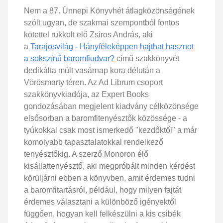
Nem a 87. Ünnepi Könyvhét átlagközönségének
szólt ugyan, de szakmai szempontból fontos
kötettel rukkolt elő Zsiros András, aki
a
Tarajosvilág - Hányféleképpen hajthat hasznot
a sokszínű baromfiudvar?
című szakkönyvét
dedikálta múlt vasárnap kora délután a
Vörösmarty téren. Az Ad Librum csoport
szakkönyvkiadója, az Expert Books
gondozásában megjelent kiadvány célközönsége
elsősorban a baromfitenyésztők közössége - a
tyúkokkal csak most ismerkedő "kezdőktől" a már
komolyabb tapasztalatokkal rendelkező
tenyésztőkig. A szerző Monoron élő
kisállattenyésztő, aki megpróbált minden kérdést
körüljárni ebben a könyvben, amit érdemes tudni
a baromfitartásról, például, hogy milyen fajtát
érdemes választani a különböző igényektől
függően, hogyan kell felkészülni a kis csibék