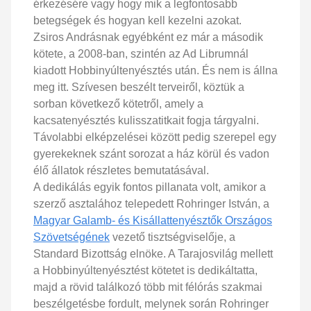
érkezésére vagy hogy mik a legfontosabb
betegségek és hogyan kell kezelni azokat.
Zsiros Andrásnak egyébként ez már a második
kötete, a 2008-ban, szintén az Ad Librumnál
kiadott Hobbinyúltenyésztés után. És nem is állna
meg itt. Szívesen beszélt terveiről, köztük a
sorban következő kötetről, amely a
kacsatenyésztés kulisszatitkait fogja tárgyalni.
Távolabbi elképzelései között pedig szerepel egy
gyerekeknek szánt sorozat a ház körül és vadon
élő állatok részletes bemutatásával.
A dedikálás egyik fontos pillanata volt, amikor a
szerző asztalához telepedett Rohringer István, a
Magyar Galamb- és Kisállattenyésztők Országos
Szövetségének
vezető tisztségviselője, a
Standard Bizottság elnöke. A Tarajosvilág mellett
a Hobbinyúltenyésztést kötetet is dedikáltatta,
majd a rövid találkozó több mit félórás szakmai
beszélgetésbe fordult, melynek során Rohringer