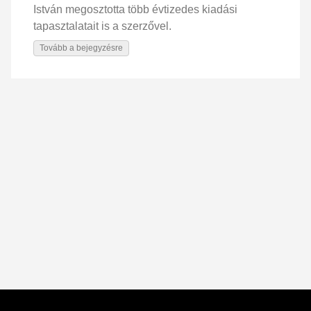
István megosztotta több évtizedes kiadási
tapasztalatait is a szerzővel.
Tovább a bejegyzésre