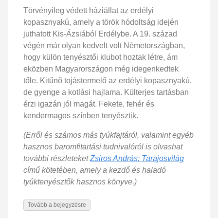
Törvényileg védett háziállat az erdélyi
kopasznyakú, amely a török hódoltság idején
juthatott Kis-Ázsiából Erdélybe. A 19. század
végén már olyan kedvelt volt Németországban,
hogy külön tenyésztői klubot hoztak létre, ám
eközben Magyarországon még idegenkedtek
tőle. Kitűnő tojástermelő az erdélyi kopasznyakú,
de gyenge a kotlási hajlama. Külterjes tartásban
érzi igazán jól magát. Fekete, fehér és
kendermagos színben tenyésztik.
(Erről és számos más tyúkfajtáról, valamint egyéb
hasznos baromfitartási tudnivalóról is olvashat
további részleteket
Zsiros András: Tarajosvilág
című kötetében, amely a kezdő és haladó
tyúktenyésztők hasznos könyve.)
Tovább a bejegyzésre