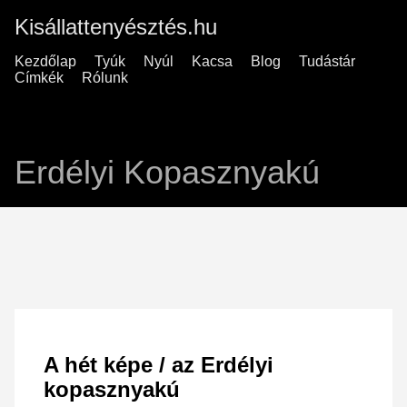
Kisállattenyésztés.hu
Kezdőlap
Tyúk
Nyúl
Kacsa
Blog
Tudástár
Címkék
Rólunk
Erdélyi Kopasznyakú
A hét képe / az Erdélyi
kopasznyakú