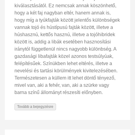
kiválasztásától. Ez nemcsak annak köszönhető,
hogy a két faj nagyban eltér, hanem annak is,
hogy míg a tyúkfajták között jelentős különbségek
vannak tojó és hústípusú fajták között, illetve a
húshasznú, kettős hasznú, illetve a tojóhibridek
között is, addig a libák esetében hasznosítási
iránytól függetlenül nincs nagyobb különbség. A
gazdasági libafajták közel azonos testsúlyúak,
felépítésűek. Színükben lehet eltérés, illetve a
nevelési és tartási körülmények kivitelezésében.
Természetesen a küllem itt lehet döntő tényező,
mivel van, aki a fehér, van, aki a szürke vagy
barna színű állományt részesíti előnyben.
Tovább a bejegyzésre