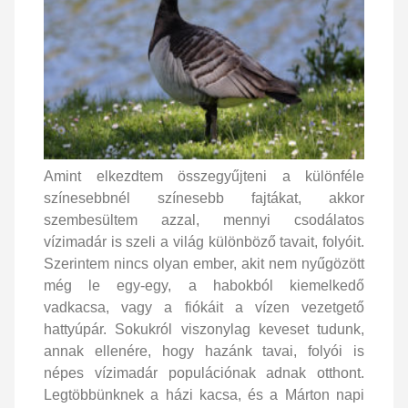
Amint elkezdtem összegyűjteni a különféle
színesebbnél színesebb fajtákat, akkor
szembesültem azzal, mennyi csodálatos
vízimadár is szeli a világ különböző tavait, folyóit.
Szerintem nincs olyan ember, akit nem nyűgözött
még le egy-egy, a habokból kiemelkedő
vadkacsa, vagy a fiókáit a vízen vezetgető
hattyúpár. Sokukról viszonylag keveset tudunk,
annak ellenére, hogy hazánk tavai, folyói is
népes vízimadár populációnak adnak otthont.
Legtöbbünknek a házi kacsa, és a Márton napi