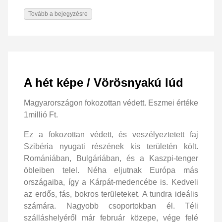
Tovább a bejegyzésre
A hét képe / Vörösnyakú lúd
Magyarországon fokozottan védett. Eszmei értéke
1millió Ft.
Ez a fokozottan védett, és veszélyeztetett faj
Szibéria nyugati részének kis területén költ.
Romániában, Bulgáriában, és a Kaszpi-tenger
öbleiben telel. Néha eljutnak Európa más
országaiba, így a Kárpát-medencébe is. Kedveli
az erdős, fás, bokros területeket. A tundra ideális
számára. Nagyobb csoportokban él. Téli
szálláshelyéről már február közepe, vége felé