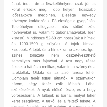
útnak indul, de a fészkelőhelyére csak június
körül érkezik meg. Több helyen, hosszabb
időszakokra megpihen. Elesége egy-egy
növényre korlátozódik. Fő elesége a gyapjúsás.
Telelőhelyén elfogyaszt más sótűrő zöld
növényeket is, valamint gabonamagvakat. Igen
kistestű. Mindössze 52-60 cm hosszúak a hímek,
és 1200-1500 g súlyúak. A tojók kicsivel
kisebbek. A tojók és a hímek színe azonos. Igen
színes tollazata nem összetéveszthető
semmilyen más fajtáéval. A test nagy része
fekete: a hát és a mellkas, valamint a szárny és a
faroktollak. Oldala és az alsó farrész fehér.
Combjain fehér tollak láthatók. A szárnyakon
három, négy fehér csík látható. Lábai
szürkéskékek. A nyak elülső része, és a begy
vörösesbarna. A fültájék is barna, melyet fehér
keret szegélyez. A tarkó, és a fejtető fekete. A
szemek feketék, az áll szintén. A szemek előtt