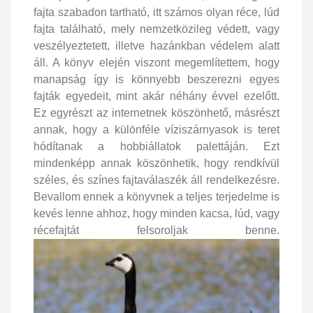
fajta szabadon tartható, itt számos olyan réce, lúd
fajta található, mely nemzetközileg védett, vagy
veszélyeztetett, illetve hazánkban védelem alatt
áll. A könyv elején viszont megemlítettem, hogy
manapság így is könnyebb beszerezni egyes
fajták egyedeit, mint akár néhány évvel ezelőtt.
Ez egyrészt az internetnek köszönhető, másrészt
annak, hogy a különféle víziszárnyasok is teret
hódítanak a hobbiállatok palettáján. Ezt
mindenképp annak köszönhetik, hogy rendkívül
széles, és színes fajtaválaszék áll rendelkezésre.
Bevallom ennek a könyvnek a teljes terjedelme is
kevés lenne ahhoz, hogy minden kacsa, lúd, vagy
récefajtát felsoroljak benne.