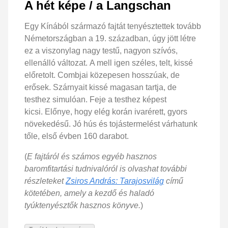
A hét képe / a Langschan
Egy Kínából származó fajtát tenyésztettek tovább
Németországban a 19. században, úgy jött létre
ez a viszonylag nagy testű, nagyon szívós,
ellenálló változat. A mell igen széles, telt, kissé
előretolt. Combjai közepesen hosszúak, de
erősek. Szárnyait kissé magasan tartja, de
testhez simulóan. Feje a testhez képest
kicsi. Előnye, hogy elég korán ivarérett, gyors
növekedésű. Jó hús és tojástermelést várhatunk
tőle, első évben 160 darabot.
(
E fajtáról és számos egyéb hasznos
baromfitartási tudnivalóról is olvashat további
részleteket
Zsiros András: Tarajosvilág
című
kötetében, amely a kezdő és haladó
tyúktenyésztők hasznos könyve.
)