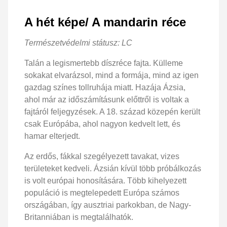
A hét képe/ A mandarin réce
Természetvédelmi státusz: LC
Talán a legismertebb díszréce fajta. Külleme
sokakat elvarázsol, mind a formája, mind az igen
gazdag színes tollruhája miatt. Hazája Ázsia,
ahol már az időszámításunk előttről is voltak a
fajtáról feljegyzések. A 18. század közepén került
csak Európába, ahol nagyon kedvelt lett, és
hamar elterjedt.
Az erdős, fákkal szegélyezett tavakat, vizes
területeket kedveli. Ázsián kívül több próbálkozás
is volt európai honosítására. Több kihelyezett
populáció is megtelepedett Európa számos
országában, így ausztriai parkokban, de Nagy-
Britanniában is megtalálhatók.