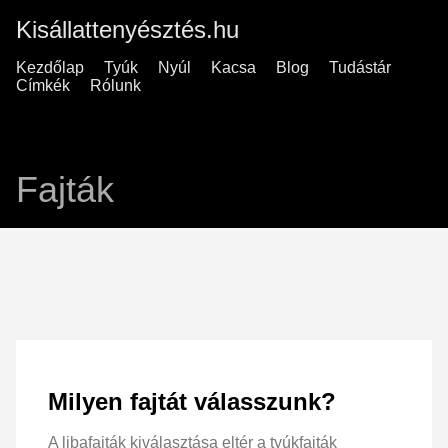
Kisállattenyésztés.hu
Kezdőlap
Tyúk
Nyúl
Kacsa
Blog
Tudástár
Címkék
Rólunk
Fajták
Milyen fajtát válasszunk?
A libafajták kiválasztása eltér a tyúkfajták