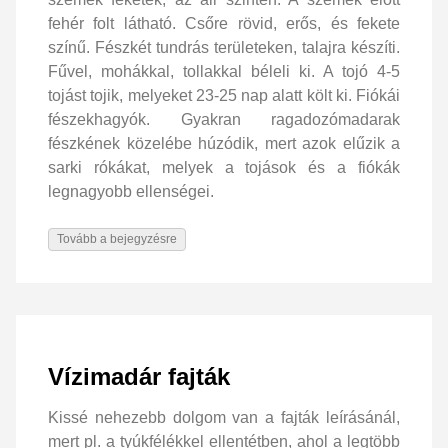
fehér folt látható. Csőre rövid, erős, és fekete
színű. Fészkét tundrás területeken, talajra készíti.
Fűvel, mohákkal, tollakkal béleli ki. A tojó 4-5
tojást tojik, melyeket 23-25 nap alatt költ ki. Fiókái
fészekhagyók. Gyakran ragadozómadarak
fészkének közelébe húzódik, mert azok elűzik a
sarki rókákat, melyek a tojások és a fiókák
legnagyobb ellenségei.
Tovább a bejegyzésre
Vízimadár fajták
Kissé nehezebb dolgom van a fajták leírásánál,
mert pl. a tyúkfélékkel ellentétben, ahol a legtöbb