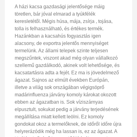
A házi kacsa gazdasági jelentősége máig
töretlen, bár jóval elmarad a tyúkfélék
keresletétől. Mégis húsa, mája, zsírja , tojása,
tolla is felhasználható, és értékes termék.
Hazánkban a kacsahús fogyasztás igen
alacsony, de exportra jelentős mennyiséget
termelünk. Az állami telepek szinte teljesen
megszűntek, viszont akad még olyan vállalkozó
szellemű gazdálkodó, akinek volt lehetősége, és
kacsatartásra adta a fejét. Ez ma is jövedelmező
ágazat. Sajnos az elmúlt években Európán,
illetve a világ sok országában végigsöprő
madárinfluenza járvány komoly károkat okozott
ebben az ágazatban is. Sok víziszárnyas
elpusztult, sokukat pedig a járvány terjedésének
megállítása miatt kellett leölni. Ez komoly
gondokat okoz a termelőknek, de időről időre újra
helyrerázódik még ha lassan is, ez az ágazat. A