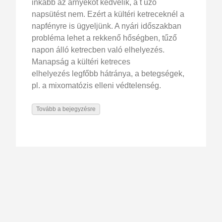
inkább az árnyékot kedvelik, a t űző
napsütést nem. Ezért a kültéri ketreceknél a
napfényre is ügyeljünk. A nyári időszakban
probléma lehet a rekkenő hőségben, tűző
napon álló ketrecben való elhelyezés.
Manapság a kültéri ketreces
elhelyezés legfőbb hátránya, a betegségek,
pl. a mixomatózis elleni védtelenség.
Tovább a bejegyzésre