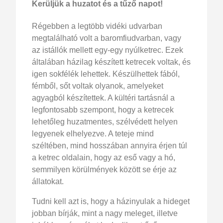
Kerüljük a huzatot és a tűző napot!
Régebben a legtöbb vidéki udvarban
megtalálható volt a baromfiudvarban, vagy
az istállók mellett egy-egy nyúlketrec. Ezek
általában házilag készített ketrecek voltak, és
igen sokfélék lehettek. Készülhettek fából,
fémből, sőt voltak olyanok, amelyeket
agyagból készítettek. A kültéri tartásnál a
legfontosabb szempont, hogy a ketrecek
lehetőleg huzatmentes, szélvédett helyen
legyenek elhelyezve. A teteje mind
széltében, mind hosszában annyira érjen túl
a ketrec oldalain, hogy az eső vagy a hó,
semmilyen körülmények között se érje az
állatokat.
Tudni kell azt is, hogy a házinyulak a hideget
jobban bírják, mint a nagy meleget, illetve