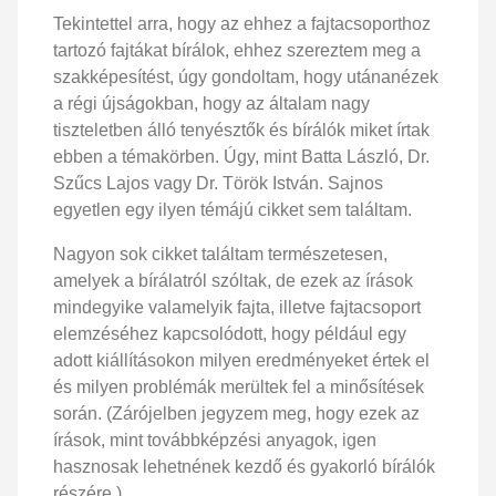
Tekintettel arra, hogy az ehhez a fajtacsoporthoz
tartozó fajtákat bírálok, ehhez szereztem meg a
szakképesítést, úgy gondoltam, hogy utánanézek
a régi újságokban, hogy az általam nagy
tiszteletben álló tenyésztők és bírálók miket írtak
ebben a témakörben. Úgy, mint Batta László, Dr.
Szűcs Lajos vagy Dr. Török István. Sajnos
egyetlen egy ilyen témájú cikket sem találtam.
Nagyon sok cikket találtam természetesen,
amelyek a bírálatról szóltak, de ezek az írások
mindegyike valamelyik fajta, illetve fajtacsoport
elemzéséhez kapcsolódott, hogy például egy
adott kiállításokon milyen eredményeket értek el
és milyen problémák merültek fel a minősítések
során. (Zárójelben jegyzem meg, hogy ezek az
írások, mint továbbképzési anyagok, igen
hasznosak lehetnének kezdő és gyakorló bírálók
részére.)