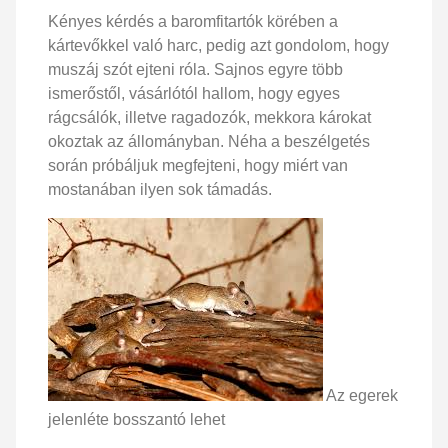
Kényes kérdés a baromfitartók körében a
kártevőkkel való harc, pedig azt gondolom, hogy
muszáj szót ejteni róla. Sajnos egyre több
ismerőstől, vásárlótól hallom, hogy egyes
rágcsálók, illetve ragadozók, mekkora károkat
okoztak az állományban. Néha a beszélgetés
során próbáljuk megfejteni, hogy miért van
mostanában ilyen sok támadás.
Az egerek
jelenléte bosszantó lehet