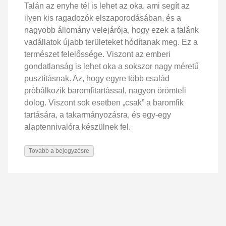
Talán az enyhe tél is lehet az oka, ami segít az
ilyen kis ragadozók elszaporodásában, és a
nagyobb állomány velejárója, hogy ezek a falánk
vadállatok újabb területeket hódítanak meg. Ez a
természet felelőssége. Viszont az emberi
gondatlanság is lehet oka a sokszor nagy méretű
pusztításnak. Az, hogy egyre több család
próbálkozik baromfitartással, nagyon örömteli
dolog. Viszont sok esetben „csak” a baromfik
tartására, a takarmányozásra, és egy-egy
alaptennivalóra készülnek fel.
Tovább a bejegyzésre