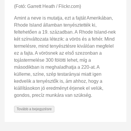
(Fotó: Garrett Heath / Flickr.com)
Amint a neve is mutatja, ezt a fajtát Amerikában,
Rhode Island államban tenyésztették ki,
feltehetően a 19. században. A Rhode Island-nek
két színváltozata létezik: a vörös és a fehér. Mind
termelésre, mind tenyésztésre kiválóan megfelel
ez a fajta. A vörösnek az első szezonban a
tojástermelése 300 fölötti lehet, míg a
másodikban is meghaladhatja a 220-at. A
külleme, színe, szép testarányai miatt igen
kedvelik a tenyésztők is, ám ahhoz, hogy a
kiállításokon jó eredményt érjenek el velük,
gondos, precíz munkára van szükség.
Tovább a bejegyzésre