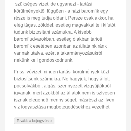
szükséges vizet, de ugyanezt - tartási
körülményektől függően - a házi baromfik egy
része is meg tudja oldani. Persze csak akkor, ha
elég tágas, zölddel, esetleg magvakkal teli kifutót
tudunk biztosítani számukra. A kisebb
baromfiudvarokban, esetleg ólakban tartott
baromfik esetében azonban az állataink ránk
vannak utalva, ezért a takarmányozásukról
nekünk kell gondoskodnunk.
Friss ivóvizet minden tartási körülmények közt
biztosítsunk számukra. Ne hagyjuk, hogy állott
pocsolyákból, algás, szennyezett vízgyűjtőkből
igyanak, mert azokból az állatok nem is szívesen
isznak elegendő mennyiséget, másrészt az ilyen
víz fogyasztása megbetegedésekhez vezethet.
Tovább a bejegyzésre