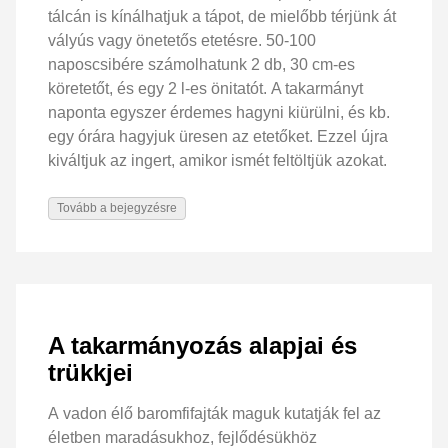
tálcán is kínálhatjuk a tápot, de mielőbb térjünk át
vályús vagy önetetős etetésre. 50-100
naposcsibére számolhatunk 2 db, 30 cm-es
köretetőt, és egy 2 l-es önitatót. A takarmányt
naponta egyszer érdemes hagyni kiürülni, és kb.
egy órára hagyjuk üresen az etetőket. Ezzel újra
kiváltjuk az ingert, amikor ismét feltöltjük azokat.
Tovább a bejegyzésre
A takarmányozás alapjai és
trükkjei
A vadon élő baromfifajták maguk kutatják fel az
életben maradásukhoz, fejlődésükhöz