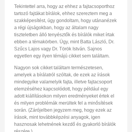
Tekintettel arra, hogy az ehhez a fajtacsoporthoz
tartozó fajtákat bírálok, ehhez szereztem meg a
szakképesítést, úgy gondoltam, hogy utánanézek
a régi újságokban, hogy az általam nagy
tiszteletben álló tenyésztők és bírálók miket írtak
ebben a témakörben. Úgy, mint Batta László, Dr.
Szűcs Lajos vagy Dr. Török István. Sajnos
egyetlen egy ilyen témájú cikket sem találtam.
Nagyon sok cikket találtam természetesen,
amelyek a bírálatról szóltak, de ezek az írások
mindegyike valamelyik fajta, illetve fajtacsoport
elemzéséhez kapcsolódott, hogy például egy
adott kiállításokon milyen eredményeket értek el
és milyen problémák merültek fel a minősítések
során. (Zárójelben jegyzem meg, hogy ezek az
írások, mint továbbképzési anyagok, igen
hasznosak lehetnének kezdő és gyakorló bírálók
részére.)