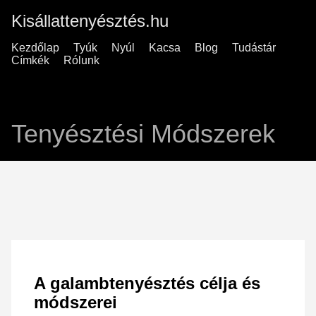
Kisállattenyésztés.hu
Kezdőlap
Tyúk
Nyúl
Kacsa
Blog
Tudástár
Címkék
Rólunk
Tenyésztési Módszerek
A galambtenyésztés célja és
módszerei