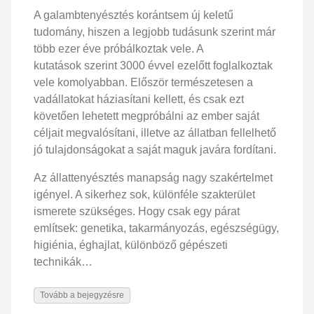
A galambtenyésztés korántsem új keletű
tudomány, hiszen a legjobb tudásunk szerint már
több ezer éve próbálkoztak vele. A
kutatások szerint 3000 évvel ezelőtt foglalkoztak
vele komolyabban. Először természetesen a
vadállatokat háziasítani kellett, és csak ezt
követően lehetett megpróbálni az ember saját
céljait megvalósítani, illetve az állatban fellelhető
jó tulajdonságokat a saját maguk javára fordítani.
Az állattenyésztés manapság nagy szakértelmet
igényel. A sikerhez sok, különféle szakterület
ismerete szükséges. Hogy csak egy párat
említsek: genetika, takarmányozás, egészségügy,
higiénia, éghajlat, különböző gépészeti
technikák…
Tovább a bejegyzésre