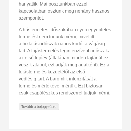
hanyatlik. Mai posztunkban ezzel
kapcsolatban osztunk meg néhány hasznos
szempontot.
A hústermelés időszakában ilyen egyenletes
termelést nem tudunk mérni, mivel itt
a hizlalási időszak napos kortól a vágásig
tart. A tojástermelés legintenzívebb időszaka
az első tojóév (általában minden fajtánál ezt
veszik alapul, ezt adják meg adatként). Ez a
tojástermelés kezdetétől az első
vedlésig tart. A baromfik intenzitását a
termelés mértékével mérjük. Ezt biztosan
csak csapófészkes rendszerrel tudjuk mérni.
Tovább a bejegyzésre