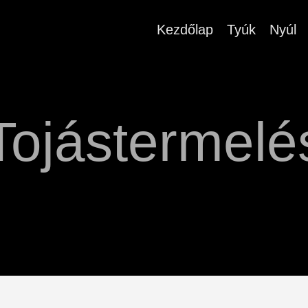
Kezdőlap
Tyúk
Nyúl
Tojástermelé