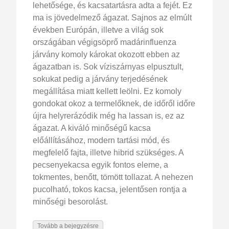
lehetősége, és kacsatartásra adta a fejét. Ez
ma is jövedelmező ágazat. Sajnos az elmúlt
években Európán, illetve a világ sok
országában végigsöprő madárinfluenza
járvány komoly károkat okozott ebben az
ágazatban is. Sok víziszárnyas elpusztult,
sokukat pedig a járvány terjedésének
megállítása miatt kellett leölni. Ez komoly
gondokat okoz a termelőknek, de időről időre
újra helyrerázódik még ha lassan is, ez az
ágazat. A kiváló minőségű kacsa
előállításához, modern tartási mód, és
megfelelő fajta, illetve hibrid szükséges. A
pecsenyekacsa egyik fontos eleme, a
tokmentes, benőtt, tömött tollazat. A nehezen
pucolható, tokos kacsa, jelentősen rontja a
minőségi besorolást.
Tovább a bejegyzésre