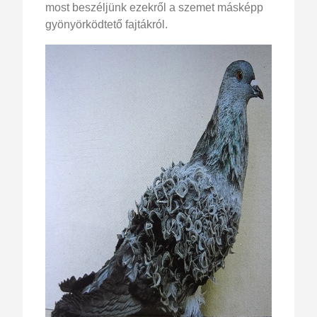
most beszéljünk ezekről a szemet másképp
gyönyörködtető fajtákról.