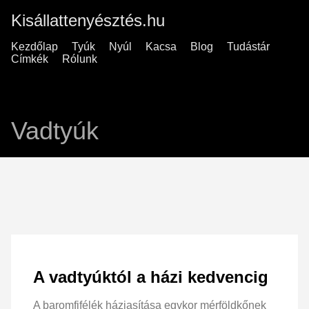
Kisállattenyésztés.hu
Kezdőlap
Tyúk
Nyúl
Kacsa
Blog
Tudástár
Címkék
Rólunk
Vadtyúk
A vadtyúktól a házi kedvencig
A baromfifélék háziasítása egykor mérföldkőnek