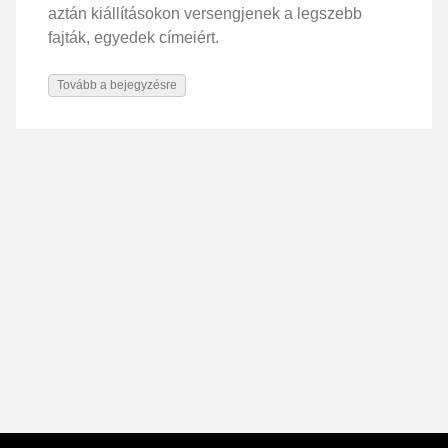
aztán kiállításokon versengjenek a legszebb
fajták, egyedek címeiért.
Tovább a bejegyzésre