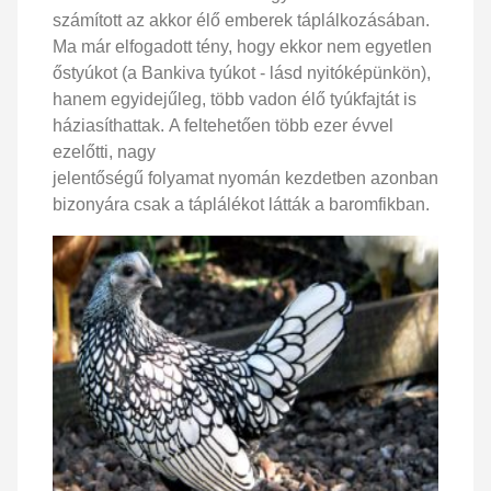
számított az akkor élő emberek táplálkozásában.
Ma már elfogadott tény, hogy ekkor nem egyetlen
őstyúkot (a Bankiva tyúkot - lásd nyitóképünkön),
hanem egyidejűleg, több vadon élő tyúkfajtát is
háziasíthattak. A feltehetően több ezer évvel
ezelőtti, nagy
jelentőségű folyamat nyomán kezdetben azonban
bizonyára csak a táplálékot látták a baromfikban.