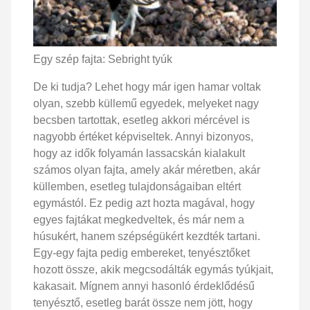
Egy szép fajta: Sebright tyúk
De ki tudja? Lehet hogy már igen hamar voltak
olyan, szebb küllemű egyedek, melyeket nagy
becsben tartottak, esetleg akkori mércével is
nagyobb értéket képviseltek. Annyi bizonyos,
hogy az idők folyamán lassacskán kialakult
számos olyan fajta, amely akár méretben, akár
küllemben, esetleg tulajdonságaiban eltért
egymástól. Ez pedig azt hozta magával, hogy
egyes fajtákat megkedveltek, és már nem a
húsukért, hanem szépségükért kezdték tartani.
Egy-egy fajta pedig embereket, tenyésztőket
hozott össze, akik megcsodálták egymás tyúkjait,
kakasait. Mígnem annyi hasonló érdeklődésű
tenyésztő, esetleg barát össze nem jött, hogy