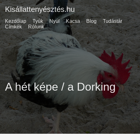
Kisállattenyésztés.hu
Kezdőlap
Tyúk
Nyúl
Kacsa
Blog
Tudástár
Címkék
Rólunk
A hét képe / a Dorking