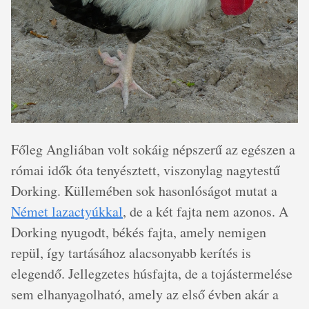
Főleg Angliában volt sokáig népszerű az egészen a
római idők óta tenyésztett, viszonylag nagytestű
Dorking. Küllemében sok hasonlóságot mutat a
Német lazactyúkkal
, de a két fajta nem azonos. A
Dorking nyugodt, békés fajta, amely nemigen
repül, így tartásához alacsonyabb kerítés is
elegendő. Jellegzetes húsfajta, de a tojástermelése
sem elhanyagolható, amely az első évben akár a