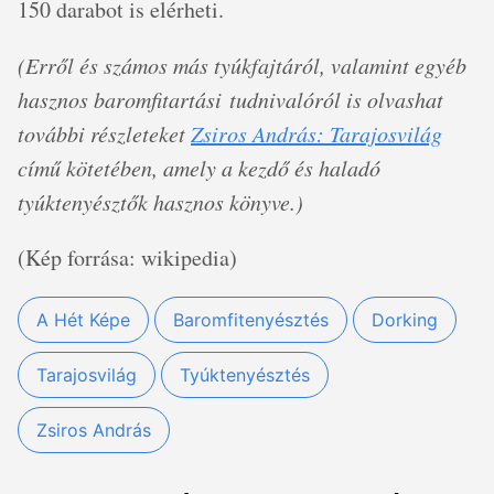
150 darabot is elérheti.
(Erről és számos más tyúkfajtáról, valamint egyéb
hasznos baromfitartási tudnivalóról is olvashat
további részleteket
Zsiros András: Tarajosvilág
című kötetében, amely a kezdő és haladó
tyúktenyésztők hasznos könyve.)
(Kép forrása: wikipedia)
A Hét Képe
Baromfitenyésztés
Dorking
Tarajosvilág
Tyúktenyésztés
Zsiros András