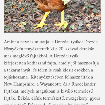
Amint a neve is mutatja, a Drezdai tyúkot Drezda
környékén tenyésztették ki a 20. század derekán,
más meglévő fajtákból. A Drezdai tyúk
kifejezetten kéthasznú fajta, amely jól hasznosítja
a takarmányát, és télen is csak kicsit csökken a
tojáshozama. Kitenyésztésében felhasználtak a
New Hampshire, a Wayandotte és a Rhodelander
fajtákat, melyek magukban is kiváló termelésű
fajták. Békés, élénk természetű, mozgékony, gyors
növekedésű. Ráadásul jól viseli a különböző