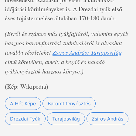
időjárási körülményeket is. A Drezdai tyúk első
éves tojástermelése általában 170-180 darab.
(Erről és számos más tyúkfajtáról, valamint egyéb
hasznos baromfitartási tudnivalóról is olvashat
további részleteket
Zsiros András: Tarajosvilág
című kötetében, amely a kezdő és haladó
tyúktenyésztők hasznos könyve.)
(Kép: Wikipedia)
A Hét Képe
Baromfitenyésztés
Drezdai Tyúk
Tarajosvilág
Zsiros András