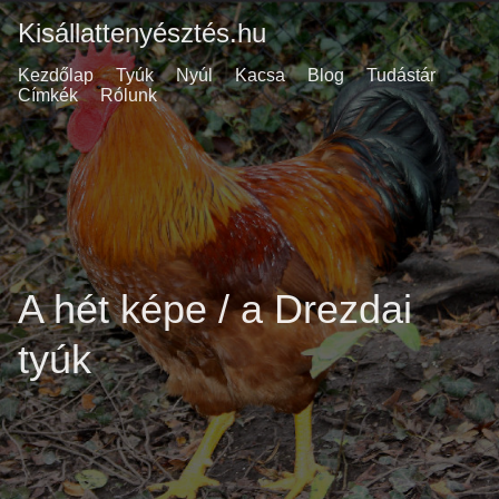
Kisállattenyésztés.hu
Kezdőlap
Tyúk
Nyúl
Kacsa
Blog
Tudástár
Címkék
Rólunk
A hét képe / a Drezdai
tyúk