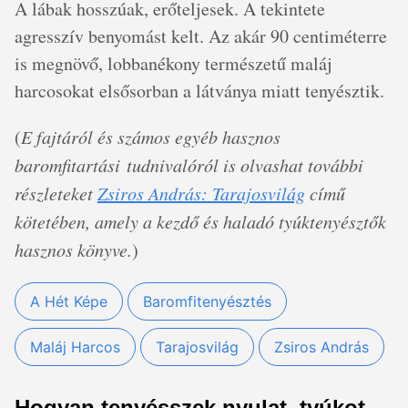
A lábak hosszúak, erőteljesek. A tekintete
agresszív benyomást kelt. Az akár 90 centiméterre
is megnövő, lobbanékony természetű maláj
harcosokat elsősorban a látványa miatt tenyésztik.
(
E fajtáról és számos egyéb hasznos
baromfitartási tudnivalóról is olvashat további
részleteket
Zsiros András: Tarajosvilág
című
kötetében, amely a kezdő és haladó tyúktenyésztők
hasznos könyve.
)
A Hét Képe
Baromfitenyésztés
Maláj Harcos
Tarajosvilág
Zsiros András
Hogyan tenyésszek nyulat, tyúkot,