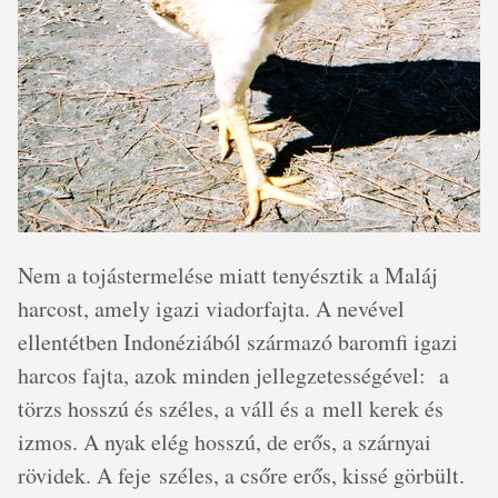
Nem a tojástermelése miatt tenyésztik a Maláj
harcost, amely igazi viadorfajta. A nevével
ellentétben Indonéziából származó baromfi igazi
harcos fajta, azok minden jellegzetességével: a
törzs hosszú és széles, a váll és a mell kerek és
izmos. A nyak elég hosszú, de erős, a szárnyai
rövidek. A feje széles, a csőre erős, kissé görbült.