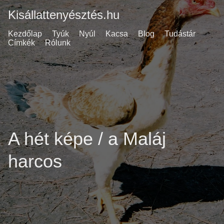
Kisállattenyésztés.hu
Kezdőlap
Tyúk
Nyúl
Kacsa
Blog
Tudástár
Címkék
Rólunk
A hét képe / a Maláj
harcos