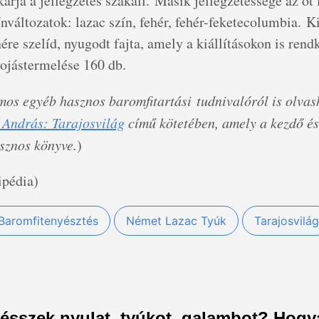
karja a jellegzetes szakáll. Másik jellegzetessége az öt 
ínváltozatok: lazac szín, fehér, fehér-feketecolumbia. K
re szelíd, nyugodt fajta, amely a kiállításokon is rendk
tojástermelése 160 db.
ámos egyéb hasznos baromfitartási tudnivalóról is olvas
 András: Tarajosvilág
című kötetében, amely a kezdő é
sznos könyve.
)
pédia)
Baromfitenyésztés
Német Lazac Tyúk
Tarajosvilág
ésszek nyulat, tyúkot, galambot? Hog