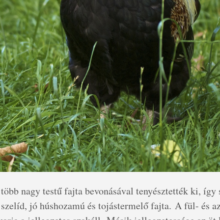
öbb nagy testű fajta bevonásával tenyésztették ki, így s
szelíd, jó húshozamú és tojástermelő fajta. A fül- és az