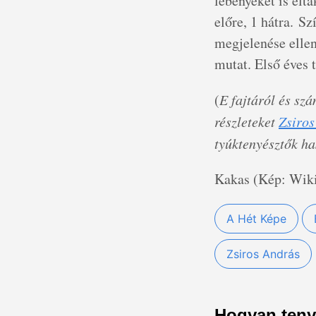
lebenyeket is elta
előre, 1 hátra. Sz
megjelenése ellené
mutat. Első éves 
(
E fajtáról és sz
részleteket
Zsiros
tyúktenyésztők ha
Kakas (Kép: Wiki
A Hét Képe
Zsiros András
Hogyan teny