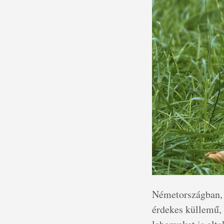
Németországban, t
érdekes küllemű, 