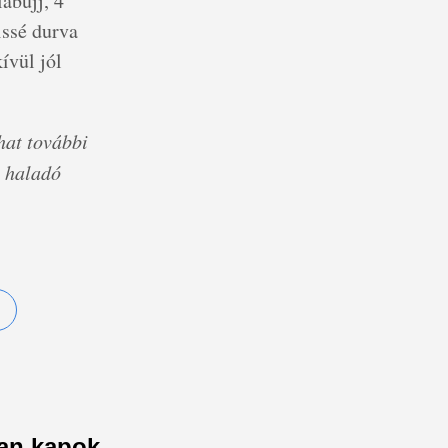
lábujj, 4
issé durva
ívül jól
hat további
s haladó
yan kapok