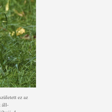
zületett ez az
 áll-