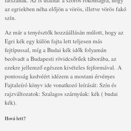
látszanak. Az is utalhat a szoros rokonságra, hogy
az egriekben néha előjön a vörös, illetve vörös fakó
szín.
Az már a tenyésztők hozzáállásán múlott, hogy az
Egri kék egy külön fajta lett teljesen más
fejtípussal, míg a Budai kék idők folyamán
beolvadt a Budapesti rövidcsőrűek táborába, az
ezekre jellemző egészen kivételes fejformával. A
pontosság kedvéért idézem a mostani érvényes
Fajtaleíró könyv ide vonatkozó leírását: Szín és
rajzváltozatok: Szalagos szárnyúak: kék ( budai
kék).
Hová lett?