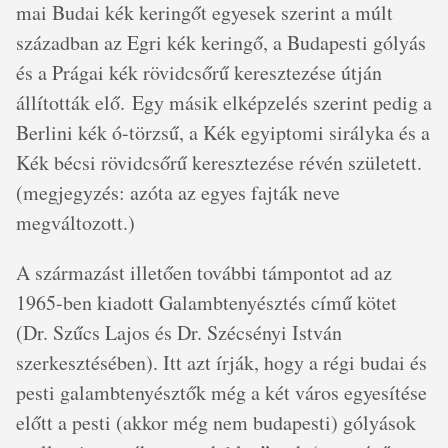
mai Budai kék keringőt egyesek szerint a múlt
században az Egri kék keringő, a Budapesti gólyás
és a Prágai kék rövidcsőrű keresztezése útján
állították elő. Egy másik elképzelés szerint pedig a
Berlini kék ó-törzsű, a Kék egyiptomi sirályka és a
Kék bécsi rövidcsőrű keresztezése révén született.
(megjegyzés: azóta az egyes fajták neve
megváltozott.)
A származást illetően további támpontot ad az
1965-ben kiadott Galambtenyésztés című kötet
(Dr. Szűcs Lajos és Dr. Szécsényi István
szerkesztésében). Itt azt írják, hogy a régi budai és
pesti galambtenyésztők még a két város egyesítése
előtt a pesti (akkor még nem budapesti) gólyások