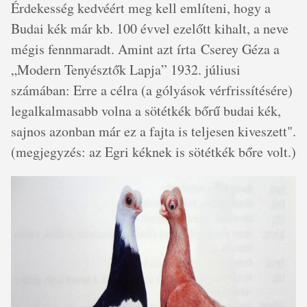
Érdekesség kedvéért meg kell említeni, hogy a
Budai kék már kb. 100 évvel ezelőtt kihalt, a neve
mégis fennmaradt. Amint azt írta Cserey Géza a
„Modern Tenyésztők Lapja” 1932. júliusi
számában: Erre a célra (a gólyások vérfrissítésére)
legalkalmasabb volna a sötétkék bőrű budai kék,
sajnos azonban már ez a fajta is teljesen kiveszett".
(megjegyzés: az Egri kéknek is sötétkék bőre volt.)