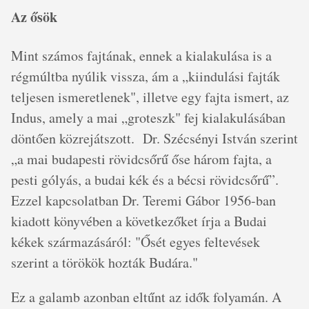
Az ősök
Mint számos fajtának, ennek a kialakulása is a
régmúltba nyúlik vissza, ám a „kiindulási fajták
teljesen ismeretlenek", illetve egy fajta ismert, az
Indus, amely a mai „groteszk" fej kialakulásában
döntően közrejátszott. Dr. Szécsényi István szerint
„a mai budapesti rövidcsőrű őse három fajta, a
pesti gólyás, a budai kék és a bécsi rövidcsőrű”.
Ezzel kapcsolatban Dr. Teremi Gábor 1956-ban
kiadott könyvében a következőket írja a Budai
kékek származásáról: "Ősét egyes feltevések
szerint a törökök hozták Budára."
Ez a galamb azonban eltűnt az idők folyamán. A