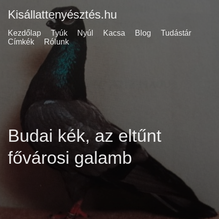
Kisállattenyésztés.hu
Kezdőlap
Tyúk
Nyúl
Kacsa
Blog
Tudástár
Címkék
Rólunk
Budai kék, az eltűnt
fővárosi galamb