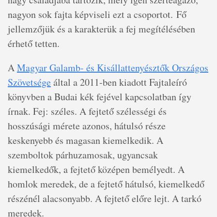
nagyon sok fajta képviseli ezt a csoportot. Fő
jellemzőjük és a karakterük a fej megítélésében
érhető tetten.
A
Magyar Galamb- és Kisállattenyésztők Országos
Szövetsége
által a 2011-ben kiadott Fajtaleíró
könyvben a Budai kék fejével kapcsolatban így
írnak. Fej: széles. A fejtető szélességi és
hosszúsági mérete azonos, hátulsó része
keskenyebb és magasan kiemelkedik. A
szemboltok párhuzamosak, ugyancsak
kiemelkedők, a fejtető középen bemélyedt. A
homlok meredek, de a fejtető hátulsó, kiemelkedő
részénél alacsonyabb. A fejtető előre lejt. A tarkó
meredek.