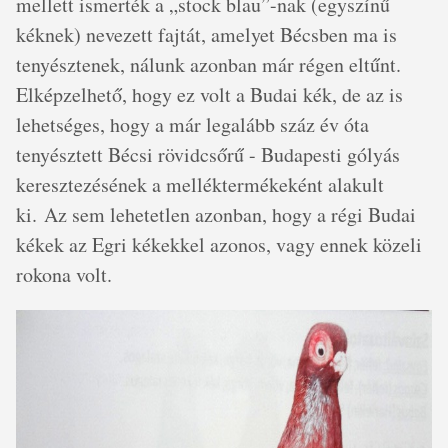
mellett ismerték a „stock blau”-nak (egyszínű
kéknek) nevezett fajtát, amelyet Bécsben ma is
tenyésztenek, nálunk azonban már régen eltűnt.
Elképzelhető, hogy ez volt a Budai kék, de az is
lehetséges, hogy a már legalább száz év óta
tenyésztett Bécsi rövidcsőrű - Budapesti gólyás
keresztezésének a melléktermékeként alakult
ki. Az sem lehetetlen azonban, hogy a régi Budai
kékek az Egri kékekkel azonos, vagy ennek közeli
rokona volt.