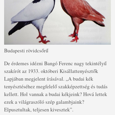
Budapesti rövidcsőrű
De érdemes idézni Bangó Ferenc nagy tekintélyű
szakírót az 1933. októberi Kisállattenyésztők
Lapjában megjelent írásával. „A budai kék
tenyésztéséhez megfelelő szakképzettség és tudás
kellett. Hol vannak a budai kékjeink? Hová lettek
ezek a világraszóló szép galambjaink?
Elpusztultak, teljesen kivesztek”.