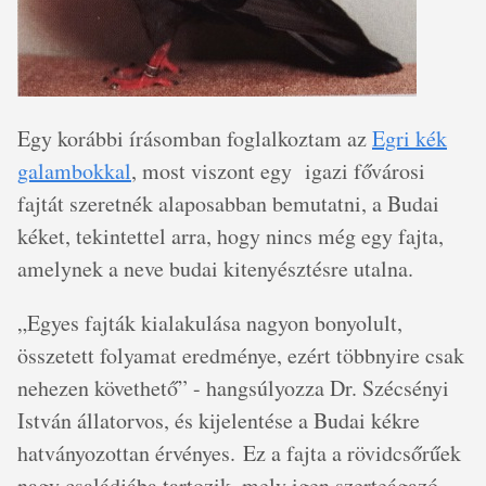
Egy korábbi írásomban foglalkoztam az
Egri kék
galambokkal
, most viszont egy igazi fővárosi
fajtát szeretnék alaposabban bemutatni, a Budai
kéket, tekintettel arra, hogy nincs még egy fajta,
amelynek a neve budai kitenyésztésre utalna.
„Egyes fajták kialakulása nagyon bonyolult,
összetett folyamat eredménye, ezért többnyire csak
nehezen követhető” - hangsúlyozza Dr. Szécsényi
István állatorvos, és kijelentése a Budai kékre
hatványozottan érvényes. Ez a fajta a rövidcsőrűek
nagy családjába tartozik, mely igen szerteágazó,