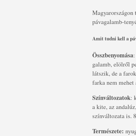
Magyarországon 
pávagalamb-tenyé
Amit tudni kell a p
Összbenyomása
:
galamb, elölről p
látszik, de a far
farka nem mehet a
Színváltozatok
: 
a kite, az andalúz
színváltozata is.
Természete:
nyug