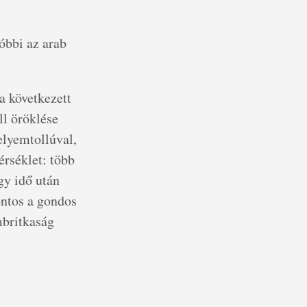
óbbi az arab
a következett
ll öröklése
elyemtollúval,
rséklet: több
gy idő után
ontos a gondos
mbritkaság