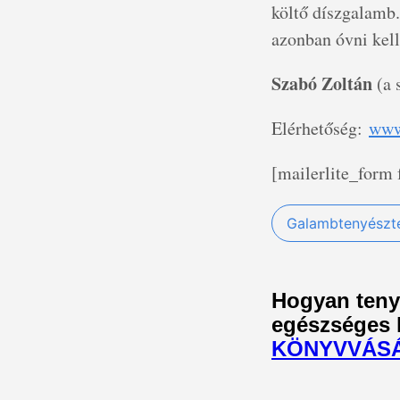
költő díszgalamb
azonban óvni kell
Szabó Zoltán
(a 
Elérhetőség:
www
[mailerlite_form
Galambtenyészt
Hogyan teny
egészséges h
KÖNYVVÁS