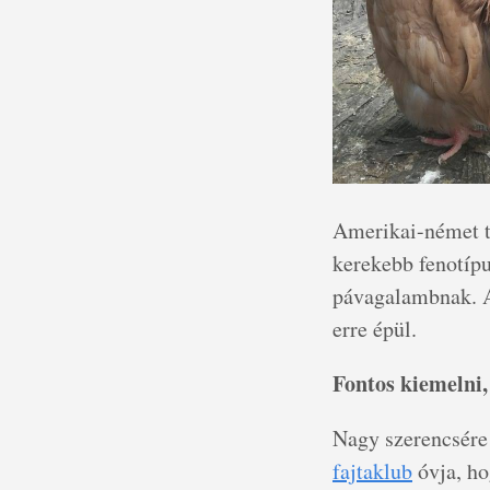
Amerikai-német te
kerekebb fenotíp
pávagalambnak. A 
erre épül.
Fontos kiemelni,
Nagy szerencsére 
fajtaklub
óvja, ho