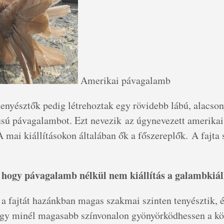
Amerikai pávagalamb
nyésztők pedig létrehoztak egy rövidebb lábú, alacson
usú pávagalambot. Ezt nevezik az úgynevezett amerikai
mai kiállításokon általában ők a főszereplők. A fajta 
 hogy pávagalamb nélkül nem kiállítás a galambkiáll
a fajtát hazánkban magas szakmai szinten tenyésztik, é
gy minél magasabb színvonalon gyönyörködhessen a kö