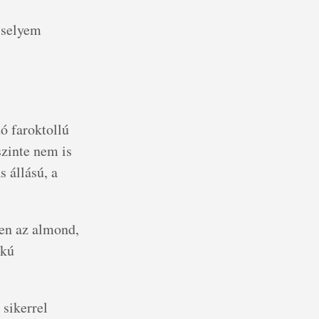
 selyem
ó faroktollú
szinte nem is
 állású, a
zen az almond,
rkú
 sikerrel