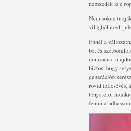
nemzedék is e rop
Nem sokan tudják,
világból ered, je
Ennél a változatn
be, és szétbomlot
domináns tulajdon
biztos, hogy sely
generáción keres
rövid tollcsévés,
tenyésztői munka!
fennmaradhasson