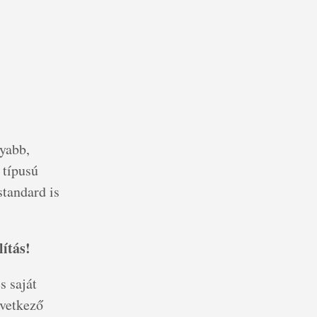
yabb,
 típusú
standard is
ítás!
s saját
vetkező