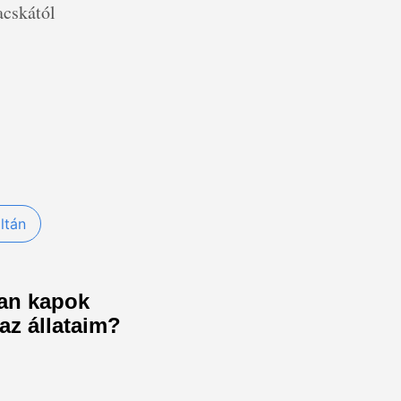
acskától
ltán
yan kapok
az állataim?