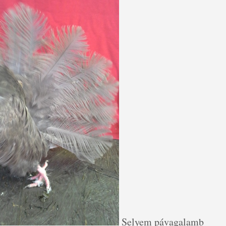
Selyem pávagalamb