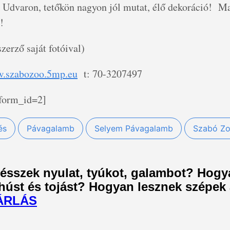
. Udvaron, tetőkön nagyon jól mutat, élő dekoráció! M
!
szerző saját fotóival)
.szabozoo.5mp.eu
t: 70-3207497
 form_id=2]
és
Pávagalamb
Selyem Pávagalamb
Szabó Zo
ésszek nyulat, tyúkot, galambot? Hog
úst és tojást? Hogyan lesznek szépek 
ÁRLÁS