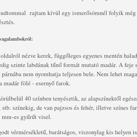
tudtommal rajtam kívül egy ismerősömnél folyik még
sztés.
ávagalambokról:
 oldalról nézve kerek, függőleges egyenes mentén halad
edig szinte labdának tűnő formát mutató madár. A feje 
ok párnába nem nyomhatja teljesen bele. Nem lehet magas
 madár fölé - esernyő farok.
körülbelül 40 színben tenyésztik, az alapszínektől egés
, stb. színekig, de van pajzsos és fehér, illetve színes fa
 8 mm-es gyűrűt visel.
odt vérmérsékletű, barátságos, viszonylag kis helyen is