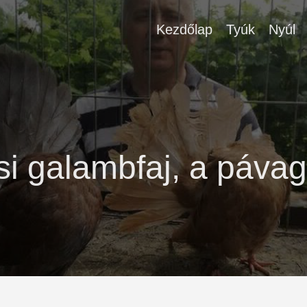
Kezdőlap
Tyúk
Nyúl
si galambfaj, a páva