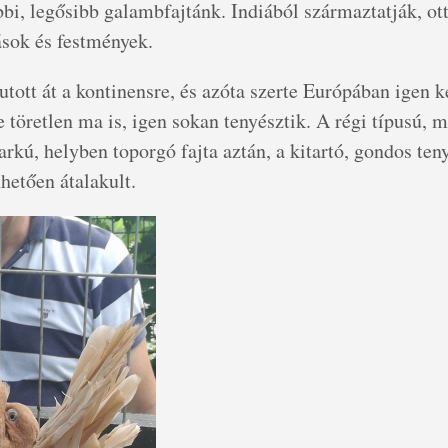
bi, legősibb galambfajtánk. Indiából származtatják, ott
rások és festmények.
tott át a kontinensre, és azóta szerte Európában igen ke
e töretlen ma is, igen sokan tenyésztik. A régi típusú, 
farkú, helyben toporgó fajta aztán, a kitartó, gondos ten
etően átalakult.