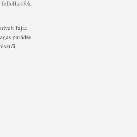
 fellelhetőek
dvelt fajta
magas parádés
yésztői