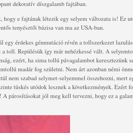
pant dekoratív díszgalamb fajtában.
 hogy e fajtának létezik egy selyem változata is! Ez ut
lentős tenyésztői bázisa van ma az USA-ban.
ál egy érdekes génmutáció révén a tollszerkezet lazulás
t a toll. Repülésük így már nehézkessé vált. A selyemto
ság, ezért, ha sima tollú pávagalambot keresztezünk s
emtollú madár fog születni. Nem árt azonban némi önmé
ztül nem szabad selymet-selyemmel összehozni, mert e
 szinte tüskés utódok lesznek a következmények. Ezért f
 A párosításokat jól meg kell tervezni, hogy ez a gala
.