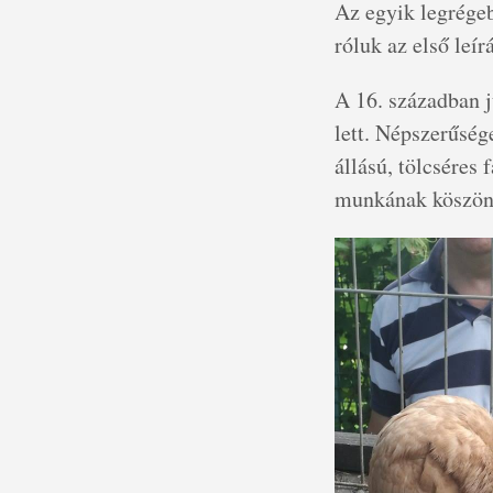
Az egyik legrégeb
róluk az első leí
A 16. században ju
lett. Népszerűség
állású, tölcséres 
munkának köszönh