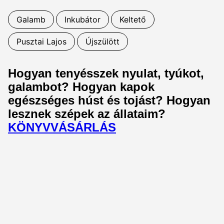
Galamb
Inkubátor
Keltető
Pusztai Lajos
Újszülött
Hogyan tenyésszek nyulat, tyúkot,
galambot? Hogyan kapok
egészséges húst és tojást? Hogyan
lesznek szépek az állataim?
KÖNYVVÁSÁRLÁS