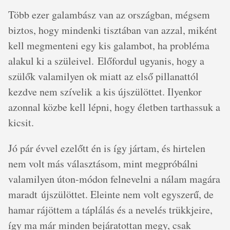
Több ezer galambász van az országban, mégsem
biztos, hogy mindenki tisztában van azzal, miként
kell megmenteni egy kis galambot, ha probléma
alakul ki a szüleivel. Előfordul ugyanis, hogy a
szülők valamilyen ok miatt az első pillanattól
kezdve nem szívelik a kis újszülöttet. Ilyenkor
azonnal közbe kell lépni, hogy életben tarthassuk a
kicsit.
Jó pár évvel ezelőtt én is így jártam, és hirtelen
nem volt más választásom, mint megpróbálni
valamilyen úton-módon felnevelni a nálam magára
maradt újszülöttet. Eleinte nem volt egyszerű, de
hamar rájöttem a táplálás és a nevelés trükkjeire,
így ma már minden bejáratottan megy, csak