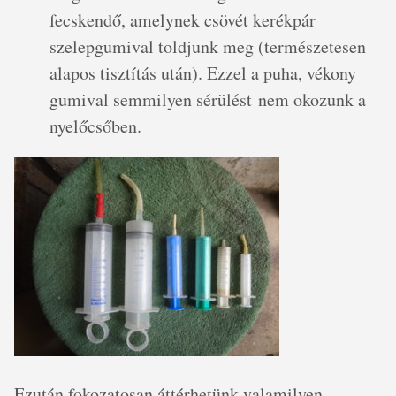
fecskendő, amelynek csövét kerékpár
szelepgumival toldjunk meg (természetesen
alapos tisztítás után). Ezzel a puha, vékony
gumival semmilyen sérülést nem okozunk a
nyelőcsőben.
Ezután fokozatosan áttérhetünk valamilyen