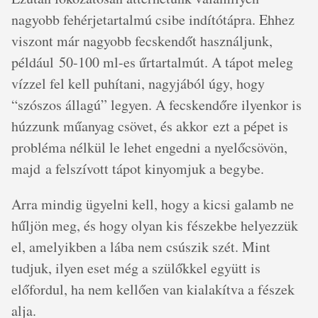
nagyobb fehérjetartalmú csibe indítótápra. Ehhez
viszont már nagyobb fecskendőt használjunk,
például 50-100 ml-es űrtartalmút. A tápot meleg
vízzel fel kell puhítani, nagyjából úgy, hogy
“szószos állagú” legyen. A fecskendőre ilyenkor is
húzzunk műanyag csövet, és akkor ezt a pépet is
probléma nélkül le lehet engedni a nyelőcsövön,
majd a felszívott tápot kinyomjuk a begybe.
Arra mindig ügyelni kell, hogy a kicsi galamb ne
hűljön meg, és hogy olyan kis fészekbe helyezzük
el, amelyikben a lába nem csúszik szét. Mint
tudjuk, ilyen eset még a szülőkkel együtt is
előfordul, ha nem kellően van kialakítva a fészek
alja.