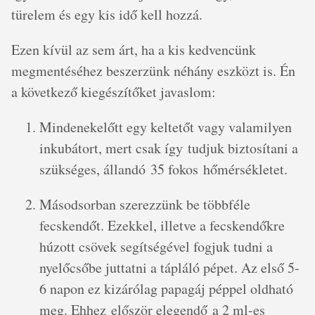
türelem és egy kis idő kell hozzá.
Ezen kívül az sem árt, ha a kis kedvencünk
megmentéséhez beszerzünk néhány eszközt is. Én
a következő kiegészítőket javaslom:
Mindenekelőtt egy keltetőt vagy valamilyen
inkubátort, mert csak így tudjuk biztosítani a
szükséges, állandó 35 fokos hőmérsékletet.
Másodsorban szerezzünk be többféle
fecskendőt. Ezekkel, illetve a fecskendőkre
húzott csövek segítségével fogjuk tudni a
nyelőcsőbe juttatni a tápláló pépet. Az első 5-
6 napon ez kizárólag papagáj péppel oldható
meg. Ehhez először elegendő a 2 ml-es