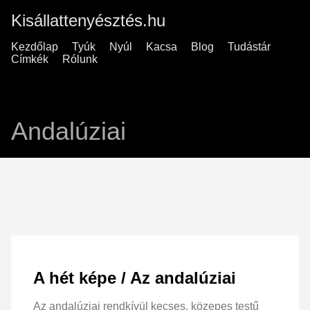
Kisállattenyésztés.hu
Kezdőlap
Tyúk
Nyúl
Kacsa
Blog
Tudástár
Címkék
Rólunk
Andalúziai
A hét képe / Az andalúziai
Az andalúziai rendkívül kecses, közepes testű