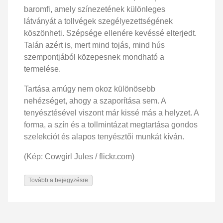
baromfi, amely színezetének különleges
látványát a tollvégek szegélyezettségének
köszönheti. Szépsége ellenére kevéssé elterjedt.
Talán azért is, mert mind tojás, mind hús
szempontjából közepesnek mondható a
termelése.
Tartása amúgy nem okoz különösebb
nehézséget, ahogy a szaporítása sem. A
tenyésztésével viszont már kissé más a helyzet. A
forma, a szín és a tollmintázat megtartása gondos
szelekciót és alapos tenyésztői munkát kíván.
(Kép: Cowgirl Jules / flickr.com)
Tovább a bejegyzésre