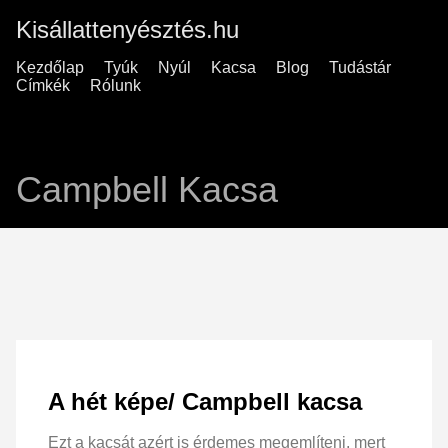
Kisállattenyésztés.hu
Kezdőlap
Tyúk
Nyúl
Kacsa
Blog
Tudástár
Címkék
Rólunk
Campbell Kacsa
A hét képe/ Campbell kacsa
Ezt a kacsát azért is érdemes megemlíteni, mert