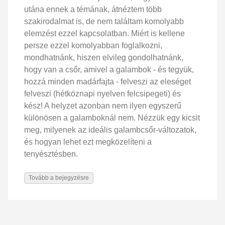
utána ennek a témának, átnéztem több
szakirodalmat is, de nem találtam komolyabb
elemzést ezzel kapcsolatban. Miért is kellene
persze ezzel komolyabban foglalkozni,
mondhatnánk, hiszen elvileg gondolhatnánk,
hogy van a csőr, amivel a galambok - és tegyük,
hozzá minden madárfajta - felveszi az eleséget
felveszi (hétköznapi nyelven felcsipegeti) és
kész! A helyzet azonban nem ilyen egyszerű
különösen a galamboknál nem. Nézzük egy kicsit
meg, milyenek az ideális galambcsőr-változatok,
és hogyan lehet ezt megközelíteni a
tenyésztésben.
Tovább a bejegyzésre