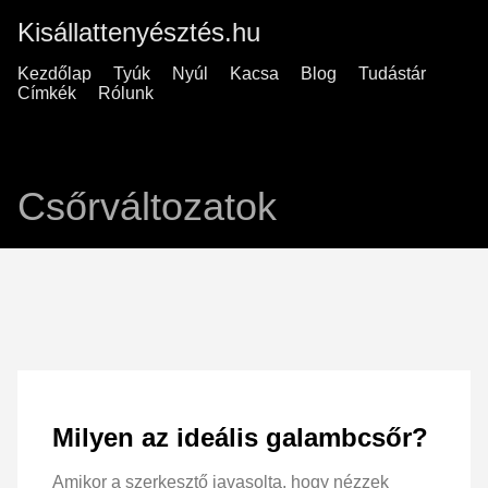
Kisállattenyésztés.hu
Kezdőlap
Tyúk
Nyúl
Kacsa
Blog
Tudástár
Címkék
Rólunk
Csőrváltozatok
Milyen az ideális galambcsőr?
Amikor a szerkesztő javasolta, hogy nézzek