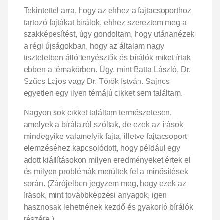
Tekintettel arra, hogy az ehhez a fajtacsoporthoz
tartozó fajtákat bírálok, ehhez szereztem meg a
szakképesítést, úgy gondoltam, hogy utánanézek
a régi újságokban, hogy az általam nagy
tiszteletben álló tenyésztők és bírálók miket írtak
ebben a témakörben. Úgy, mint Batta László, Dr.
Szűcs Lajos vagy Dr. Török István. Sajnos
egyetlen egy ilyen témájú cikket sem találtam.
Nagyon sok cikket találtam természetesen,
amelyek a bírálatról szóltak, de ezek az írások
mindegyike valamelyik fajta, illetve fajtacsoport
elemzéséhez kapcsolódott, hogy például egy
adott kiállításokon milyen eredményeket értek el
és milyen problémák merültek fel a minősítések
során. (Zárójelben jegyzem meg, hogy ezek az
írások, mint továbbképzési anyagok, igen
hasznosak lehetnének kezdő és gyakorló bírálók
részére.)