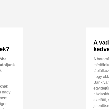
A vad
rek?
kedv
zóba
A baromf
ndoljunk
mérföldk
k
táplálko
hogy ekk
Bankiva 
éknak
egyidejűl
s nagy
háziasíth
y nem
ezelőtti,
 igen
jelentős