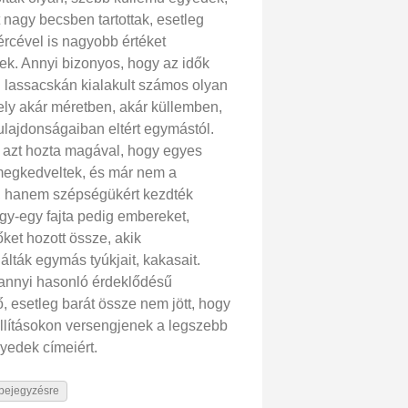
 nagy becsben tartottak, esetleg
ércével is nagyobb értéket
tek. Annyi bizonyos, hogy az idők
 lassacskán kialakult számos olyan
mely akár méretben, akár küllemben,
tulajdonságaiban eltért egymástól.
 azt hozta magával, hogy egyes
 megkedveltek, és már nem a
, hanem szépségükért kezdték
Egy-egy fajta pedig embereket,
ket hozott össze, akik
lták egymás tyúkjait, kakasait.
nnyi hasonló érdeklődésű
, esetleg barát össze nem jött, hogy
állításokon versengjenek a legszebb
gyedek címeiért.
bejegyzésre