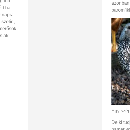
g tud
azonban 
rt ha
baromfik
y napra
 szelíd,
smerősök
s aki
Egy szép 
De ki tu
hamar vo