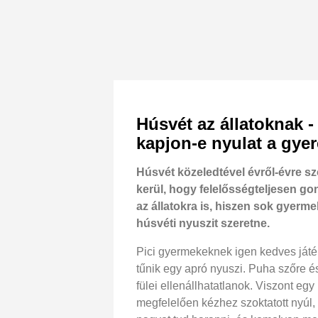
Húsvét az állatoknak -
kapjon-e nyulat a gye
Húsvét közeledtével évről-évre s
kerül, hogy felelősségteljesen go
az állatokra is, hiszen sok gyerme
húsvéti nyuszit szeretne.
Pici gyermekeknek igen kedves ját
tűnik egy apró nyuszi. Puha szőre é
fülei ellenállhatatlanok. Viszont eg
megfelelően kézhez szoktatott nyúl,