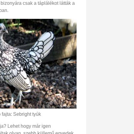
bizonyára csak a táplálékot látták a
ban.
fajta: Sebright tyúk
dja? Lehet hogy már igen
ltak olyan, szebb küllemű egyedek,