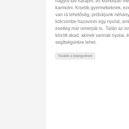
nagyot tud harapni, és komolyan me
karmolni. Kisebb gyermekeknek, ezé
van rá lehetőség, próbáljunk néhán
kölcsönbe hazavinni egy nyulat, ami
esetleg már ismerjük is. Talán az i
között akad, akinek vannak nyulai, é
segítségünkre lehet.
Tovább a bejegyzésre