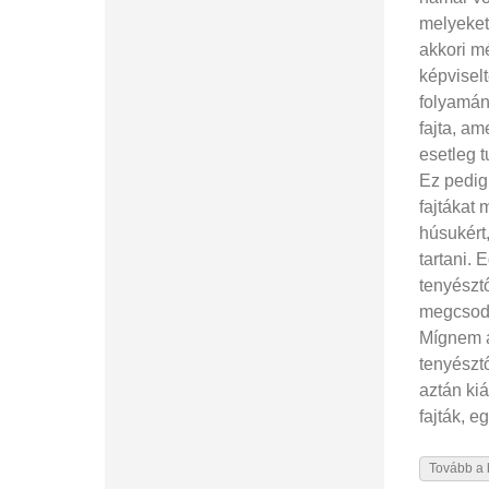
melyeket
akkori m
képvisel
folyamán
fajta, a
esetleg 
Ez pedig
fajtákat
húsukért
tartani. 
tenyésztő
megcsodá
Mígnem a
tenyésztő
aztán ki
fajták, e
Tovább a 