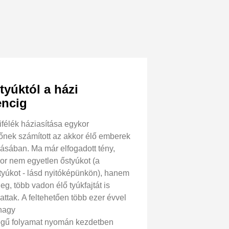
tyúktól a házi
encig
ifélék háziasítása egykor
őnek számított az akkor élő emberek
zásában. Ma már elfogadott tény,
or nem egyetlen őstyúkot (a
tyúkot - lásd nyitóképünkön), hanem
eg, több vadon élő tyúkfajtát is
attak. A feltehetően több ezer évvel
 nagy
égű folyamat nyomán kezdetben