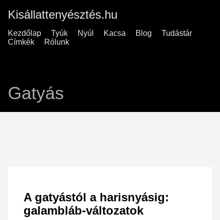
Kisállattenyésztés.hu
Kezdőlap
Tyúk
Nyúl
Kacsa
Blog
Tudástár
Címkék
Rólunk
Gatyás
A gatyástól a harisnyásig:
galambláb-változatok