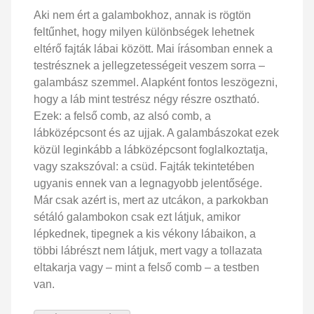
Aki nem ért a galambokhoz, annak is rögtön
feltűnhet, hogy milyen különbségek lehetnek
eltérő fajták lábai között. Mai írásomban ennek a
testrésznek a jellegzetességeit veszem sorra –
galambász szemmel. Alapként fontos leszögezni,
hogy a láb mint testrész négy részre osztható.
Ezek: a felső comb, az alsó comb, a
lábközépcsont és az ujjak. A galambászokat ezek
közül leginkább a lábközépcsont foglalkoztatja,
vagy szakszóval: a csüd. Fajták tekintetében
ugyanis ennek van a legnagyobb jelentősége.
Már csak azért is, mert az utcákon, a parkokban
sétáló galambokon csak ezt látjuk, amikor
lépkednek, tipegnek a kis vékony lábaikon, a
többi lábrészt nem látjuk, mert vagy a tollazata
eltakarja vagy – mint a felső comb – a testben
van.