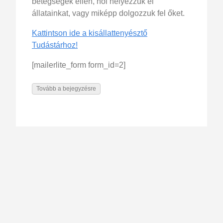
betegségek ellen, hol helyezzük el
állatainkat, vagy miképp dolgozzuk fel őket.
Kattintson ide a kisállattenyésztő
Tudástárhoz!
[mailerlite_form form_id=2]
Tovább a bejegyzésre