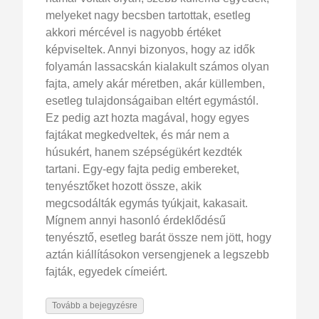
melyeket nagy becsben tartottak, esetleg
akkori mércével is nagyobb értéket
képviseltek. Annyi bizonyos, hogy az idők
folyamán lassacskán kialakult számos olyan
fajta, amely akár méretben, akár küllemben,
esetleg tulajdonságaiban eltért egymástól.
Ez pedig azt hozta magával, hogy egyes
fajtákat megkedveltek, és már nem a
húsukért, hanem szépségükért kezdték
tartani. Egy-egy fajta pedig embereket,
tenyésztőket hozott össze, akik
megcsodálták egymás tyúkjait, kakasait.
Mígnem annyi hasonló érdeklődésű
tenyésztő, esetleg barát össze nem jött, hogy
aztán kiállításokon versengjenek a legszebb
fajták, egyedek címeiért.
Tovább a bejegyzésre