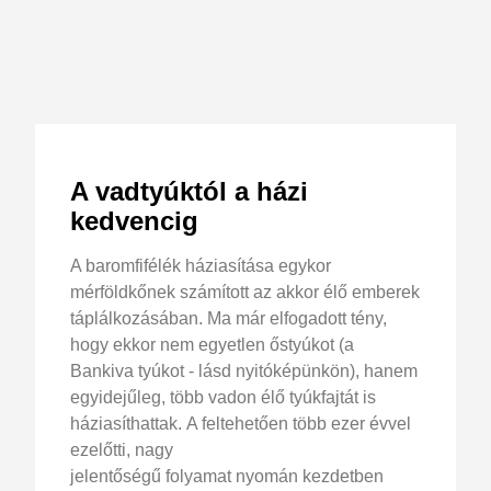
A vadtyúktól a házi
kedvencig
A baromfifélék háziasítása egykor
mérföldkőnek számított az akkor élő emberek
táplálkozásában. Ma már elfogadott tény,
hogy ekkor nem egyetlen őstyúkot (a
Bankiva tyúkot - lásd nyitóképünkön), hanem
egyidejűleg, több vadon élő tyúkfajtát is
háziasíthattak. A feltehetően több ezer évvel
ezelőtti, nagy
jelentőségű folyamat nyomán kezdetben