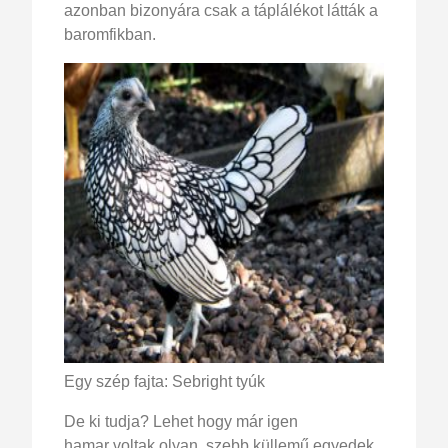
azonban bizonyára csak a táplálékot látták a
baromfikban.
Egy szép fajta: Sebright tyúk
De ki tudja? Lehet hogy már igen
hamar voltak olyan, szebb küllemű egyedek,