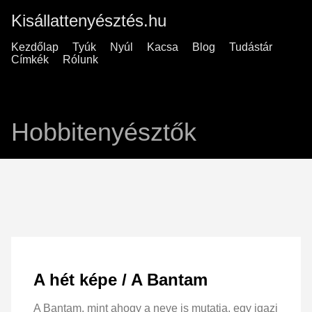
Kisállattenyésztés.hu
Kezdőlap
Tyúk
Nyúl
Kacsa
Blog
Tudástár
Címkék
Rólunk
Hobbitenyésztők
A hét képe / A Bantam
A Bantam, mint ahogy a neve is mutatja, egy igazi