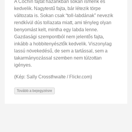
A Cochin fajtát hazánkban sokan ismerik és
kedvelik. Nagytestű fajta, bár létezik törpe
változata is. Sokan csak “toll-labdának” nevezik
rendkívül dús tollazata miatt, ami tényleg olyan
benyomást kelt, mintha egy labda lenne.
Gazdasági szempontból nem jelentős fajta,
inkább a hobbitenyésztők kedvelik. Viszonylag
lassú növekedésű, de sem a tartással, sem a
takarmányozással szemben nem túlzottan
igényes.
(Kép: Sally Crossthwalte / Flickr.com)
Tovább a bejegyzésre