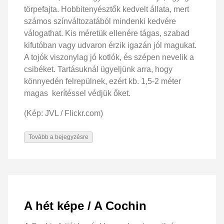
törpefajta. Hobbitenyésztők kedvelt állata, mert
számos színváltozatából mindenki kedvére
válogathat. Kis méretük ellenére tágas, szabad
kifutóban vagy udvaron érzik igazán jól magukat.
A tojók viszonylag jó kotlók, és szépen nevelik a
csibéket. Tartásuknál ügyeljünk arra, hogy
könnyedén felrepülnek, ezért kb. 1,5-2 méter
magas kerítéssel védjük őket.
(Kép: JVL / Flickr.com)
Tovább a bejegyzésre
A hét képe / A Cochin