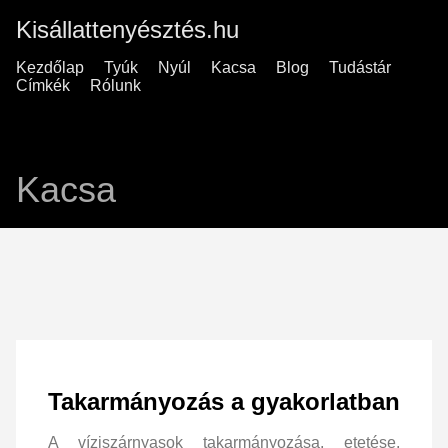
Kisállattenyésztés.hu
Kezdőlap
Tyúk
Nyúl
Kacsa
Blog
Tudástár
Címkék
Rólunk
Kacsa
Takarmányozás a gyakorlatban
A víziszárnyasok takarmányozása, etetése,