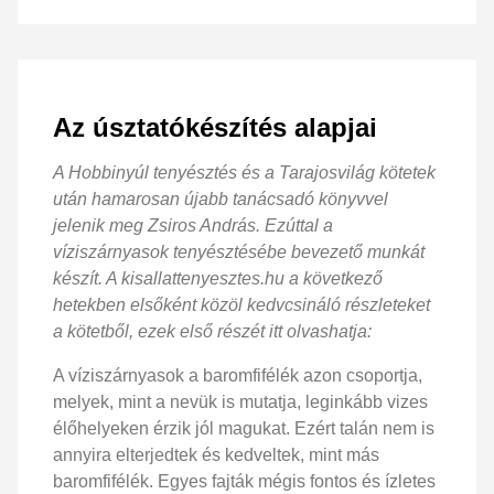
Az úsztatókészítés alapjai
A Hobbinyúl tenyésztés és a Tarajosvilág kötetek
után hamarosan újabb tanácsadó könyvvel
jelenik meg Zsiros András. Ezúttal a
víziszárnyasok tenyésztésébe bevezető munkát
készít. A kisallattenyesztes.hu a következő
hetekben elsőként közöl kedvcsináló részleteket
a kötetből, ezek első részét itt olvashatja:
A víziszárnyasok a baromfifélék azon csoportja,
melyek, mint a nevük is mutatja, leginkább vizes
élőhelyeken érzik jól magukat. Ezért talán nem is
annyira elterjedtek és kedveltek, mint más
baromfifélék. Egyes fajták mégis fontos és ízletes