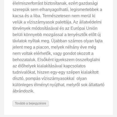
élelmiszerforrást biztosítanak, ezért gazdasági
szerepük sem elhanyagolható, legismertebbek a
kacsa és a liba. Természetesen nem merül ki
velük a víziszárnyasok palettája. Az állatvédelmi
törvények módosításával és az Európai Unión
belüli könnyebb mozgással a tenyésztők előtt új
távlatok nyíltak meg. Újabban számos olyan fajta
jelent meg a piacon, melyek néhány éve még
nem voltak elérhetők, vagy gondot okozott a
behozataluk. Elsőként igyekszem összefoglalni
az élőhelyek kialakításával kapcsolatos
tudnivalókat, hiszen egy-egy szépen kialakított
dísztó, pompás víziszárnyasokkal olyan
különleges élményt nyújthat, melyről sok állattartó
ábrándozik.
Tovább a bejegyzésre