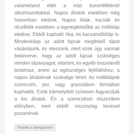
valamelyest eltér a más baromfifélénél
alkalmazottakkal. Napos állatok esetében még
hasonlóan etetünk. Napos libák, kacsák és
récefélék esetében a legmegfelelőbb az indítótáp
etetése. Ebből kapható liba, és kacsaindítótáp is.
Mindenképp az adott fajnak megfelelő tápot
vásároljunk, és etessünk, mert ezek úgy vannak
bekeverve, hogy az adott fajnak szükséges
minden tápanyagot, vitamint, és egyéb összetevőt
tartalmaz, amire az egészséges fejlődéshez, a
napos állatoknak szüksége lehet. Az indítótápok
szemcsés, por, vagy granulátum formában
kaphatók. Ezek bármelyikét szívesen fogyasztják
a kis állatok. Én a szemcséset részesítem
előnyben, mert ebből viszonylag keveset
pazarolnak.
Tovább a bejegyzésre