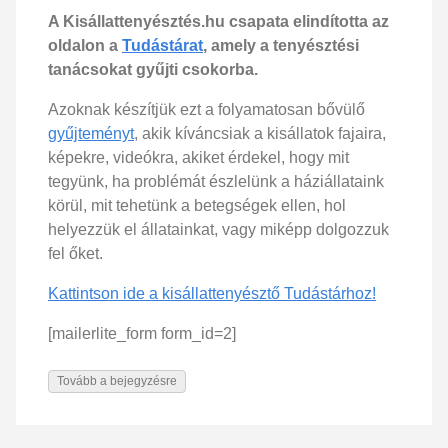
A Kisállattenyésztés.hu csapata elindította az
oldalon a
Tudástárat
, amely a tenyésztési
tanácsokat gyűjti csokorba.
Azoknak készítjük ezt a folyamatosan bővülő
gyűjteményt
, akik kíváncsiak a kisállatok fajaira,
képekre, videókra, akiket érdekel, hogy mit
tegyünk, ha problémát észlelünk a háziállataink
körül, mit tehetünk a betegségek ellen, hol
helyezzük el állatainkat, vagy miképp dolgozzuk
fel őket.
Kattintson ide a kisállattenyésztő Tudástárhoz!
[mailerlite_form form_id=2]
Tovább a bejegyzésre