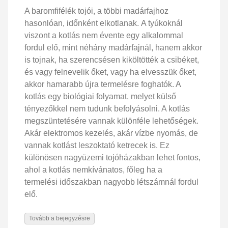
A baromfifélék tojói, a többi madárfajhoz
hasonlóan, időnként elkotlanak. A tyúkoknál
viszont a kotlás nem évente egy alkalommal
fordul elő, mint néhány madárfajnál, hanem akkor
is tojnak, ha szerencsésen kiköltötték a csibéket,
és vagy felnevelik őket, vagy ha elvesszük őket,
akkor hamarabb újra termelésre foghatók. A
kotlás egy biológiai folyamat, melyet külső
tényezőkkel nem tudunk befolyásolni. A kotlás
megszüntetésére vannak különféle lehetőségek.
Akár elektromos kezelés, akár vízbe nyomás, de
vannak kotlást leszoktató ketrecek is. Ez
különösen nagyüzemi tojóházakban lehet fontos,
ahol a kotlás nemkívánatos, főleg ha a
termelési időszakban nagyobb létszámnál fordul
elő.
Tovább a bejegyzésre