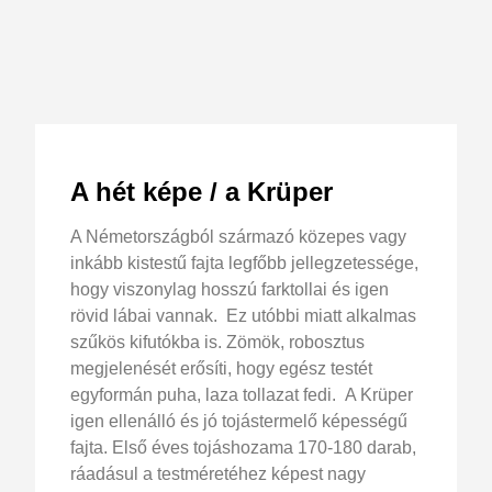
A hét képe / a Krüper
A Németországból származó közepes vagy
inkább kistestű fajta legfőbb jellegzetessége,
hogy viszonylag hosszú farktollai és igen
rövid lábai vannak. Ez utóbbi miatt alkalmas
szűkös kifutókba is. Zömök, robosztus
megjelenését erősíti, hogy egész testét
egyformán puha, laza tollazat fedi. A Krüper
igen ellenálló és jó tojástermelő képességű
fajta. Első éves tojáshozama 170-180 darab,
ráadásul a testméretéhez képest nagy