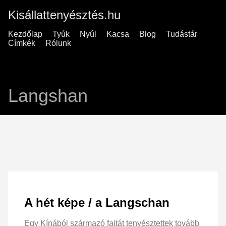
Kisállattenyésztés.hu
Kezdőlap
Tyúk
Nyúl
Kacsa
Blog
Tudástár
Címkék
Rólunk
Langshan
A hét képe / a Langschan
Egy Kínából származó fajtát tenyésztettek tovább