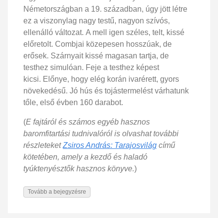
Németországban a 19. században, úgy jött létre
ez a viszonylag nagy testű, nagyon szívós,
ellenálló változat. A mell igen széles, telt, kissé
előretolt. Combjai közepesen hosszúak, de
erősek. Szárnyait kissé magasan tartja, de
testhez simulóan. Feje a testhez képest
kicsi. Előnye, hogy elég korán ivarérett, gyors
növekedésű. Jó hús és tojástermelést várhatunk
tőle, első évben 160 darabot.
(
E fajtáról és számos egyéb hasznos
baromfitartási tudnivalóról is olvashat további
részleteket
Zsiros András: Tarajosvilág
című
kötetében, amely a kezdő és haladó
tyúktenyésztők hasznos könyve.
)
Tovább a bejegyzésre