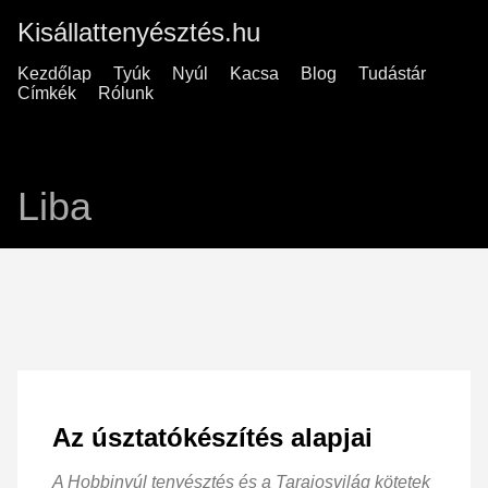
Kisállattenyésztés.hu
Kezdőlap
Tyúk
Nyúl
Kacsa
Blog
Tudástár
Címkék
Rólunk
Liba
Az úsztatókészítés alapjai
A Hobbinyúl tenyésztés és a Tarajosvilág kötetek