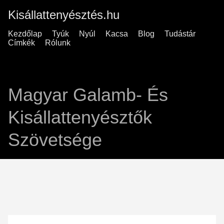
Kisállattenyésztés.hu
Kezdőlap
Tyúk
Nyúl
Kacsa
Blog
Tudástár
Címkék
Rólunk
Magyar Galamb- És
Kisállattenyésztők
Szövetsége