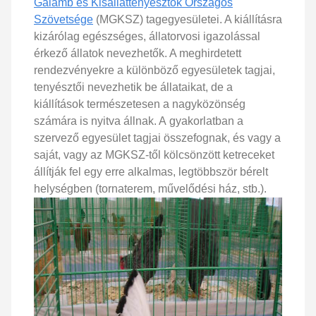
Galamb és Kisállattenyésztők Országos
Szövetsége
(MGKSZ) tagegyesületei. A kiállításra
kizárólag egészséges, állatorvosi igazolással
érkező állatok nevezhetők. A meghirdetett
rendezvényekre a különböző egyesületek tagjai,
tenyésztői nevezhetik be állataikat, de a
kiállítások természetesen a nagyközönség
számára is nyitva állnak. A gyakorlatban a
szervező egyesület tagjai összefognak, és vagy a
saját, vagy az MGKSZ-től kölcsönzött ketreceket
állítják fel egy erre alkalmas, legtöbbször bérelt
helységben (tornaterem, művelődési ház, stb.).