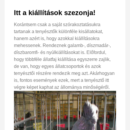
Itt a kiállítások szezonja!
Korántsem csak a saját szórakoztatásukra
tartanak a tenyésztők különféle kisállatokat,
hanem azért is, hogy azokkal kiállításokra
mehessenek. Rendeznek galamb-, díszmadár-,
díszbaromfi- és nyúlkiállításokat is. Előfordul,
hogy többféle állatfaj kiállítása egyszerre zajlik,
de van, hogy egyes állatcsoportok és azok
tenyésztői részére rendezik meg azt. Akárhogyan
is, fontos események ezek, mert a tenyésztő itt
végre képet kaphat az állománya minőségéről.