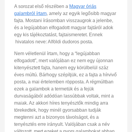
A sorozat első részében a
Magyar óriás
galambról írtam
, amely az egyik legősibb magyar
fajta. Mostani írásomban visszaugrok a jelenbe,
és a legújabban elfogadott magyar fajtáról adok
egy kis tájékoztatást, fajtaismeretet. Ennek
hivatalos neve: Alföldi dudoros posta.
Nem véletlenül írtam, hogy a “legújabban
elfogadott”, mert valójában ez nem egy újonnan
kitenyésztett fajta, hanem egy körülbelül száz
éves múltú. Bárhogy szépítjük, ez a fajta a hírvivő
posta, a mai értelemben röpposta. A régmúltban
ezek a galambok a termetük és a fejük
durvaságából adódóan lassúbbak voltak, mint a
maiak. Az akkori híres tenyésztők mindig arra
törekedtek, hogy minél gyorsabban tudják
megtenni azt a bizonyos távolságot, és a
tenyésztés erre irányult. Valójában csak a név
változott, mert ezeket a gyors galambokat abban