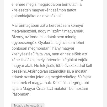
ellenére mégis megpróbálom bemutatni a
kifejezetten magyarként számon tartott
galambfajtákat az olvasóknak.
Már önmagában azt a kérdést sem könnyű
megválaszolni, hogy mi számít magyarnak.
Bizony, az irodalmi adatok sem mindig
egybecsengők. Gyakorlatilag azt sem lehet
pontosan megmondani, hány magyar
kitenyésztésű fajta van, mert ehhez előbb azt
kéne tisztázni, mely történelmi régiókat értjük
magyar alatt. Ne felejtsük, több évszázadról kell
beszélni. Akárhogyan számoljuk is, a mostani
adatok szerint jelenleg megközelítőleg 50 fajtát
ismernek el magyarnak. Közülük a legrégebbi
fajta a Magyar Óriás. Ezt mutatom be mostani
írásomban.
Tovább a bejegyzésre