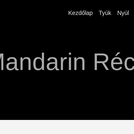
Kezdőlap
Tyúk
Nyúl
andarin Ré