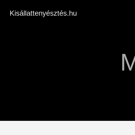
Kisállattenyésztés.hu
M