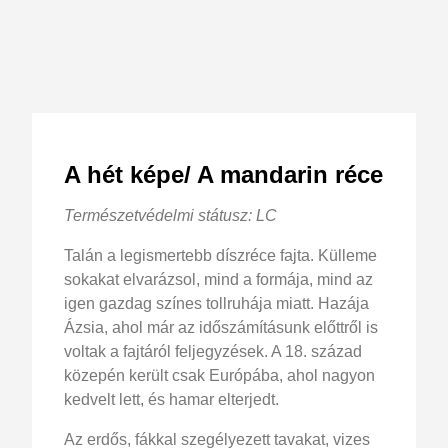
A hét képe/ A mandarin réce
Természetvédelmi státusz: LC
Talán a legismertebb díszréce fajta. Külleme
sokakat elvarázsol, mind a formája, mind az
igen gazdag színes tollruhája miatt. Hazája
Ázsia, ahol már az időszámításunk előttről is
voltak a fajtáról feljegyzések. A 18. század
közepén került csak Európába, ahol nagyon
kedvelt lett, és hamar elterjedt.
Az erdős, fákkal szegélyezett tavakat, vizes