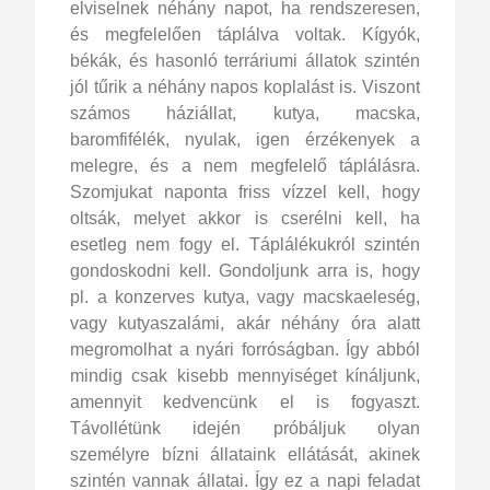
elviselnek néhány napot, ha rendszeresen,
és megfelelően táplálva voltak. Kígyók,
békák, és hasonló terráriumi állatok szintén
jól tűrik a néhány napos koplalást is. Viszont
számos háziállat, kutya, macska,
baromfifélék, nyulak, igen érzékenyek a
melegre, és a nem megfelelő táplálásra.
Szomjukat naponta friss vízzel kell, hogy
oltsák, melyet akkor is cserélni kell, ha
esetleg nem fogy el. Táplálékukról szintén
gondoskodni kell. Gondoljunk arra is, hogy
pl. a konzerves kutya, vagy macskaeleség,
vagy kutyaszalámi, akár néhány óra alatt
megromolhat a nyári forróságban. Így abból
mindig csak kisebb mennyiséget kínáljunk,
amennyit kedvencünk el is fogyaszt.
Távollétünk idején próbáljuk olyan
személyre bízni állataink ellátását, akinek
szintén vannak állatai. Így ez a napi feladat