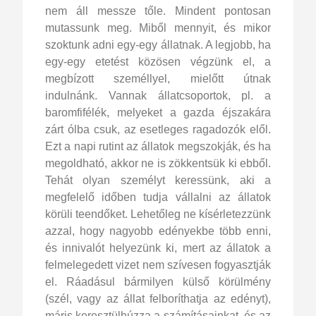
nem áll messze tőle. Mindent pontosan
mutassunk meg. Miből mennyit, és mikor
szoktunk adni egy-egy állatnak. A legjobb, ha
egy-egy etetést közösen végzünk el, a
megbízott személlyel, mielőtt útnak
indulnánk. Vannak állatcsoportok, pl. a
baromfifélék, melyeket a gazda éjszakára
zárt ólba csuk, az esetleges ragadozók elől.
Ezt a napi rutint az állatok megszokják, és ha
megoldható, akkor ne is zökkentsük ki ebből.
Tehát olyan személyt keressünk, aki a
megfelelő időben tudja vállalni az állatok
körüli teendőket. Lehetőleg ne kísérletezzünk
azzal, hogy nagyobb edényekbe több enni,
és innivalót helyezünk ki, mert az állatok a
felmelegedett vizet nem szívesen fogyasztják
el. Ráadásul bármilyen külső körülmény
(szél, vagy az állat felboríthatja az edényt),
máris keresztülhúzza a számításainkat, és az