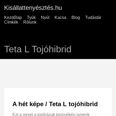
Kisállattenyésztés.hu
Kezdőlap
Tyúk
Nyúl
Kacsa
Blog
Tudástár
Címkék
Rólunk
Teta L Tojóhibrid
A hét képe / Teta L tojóhibrid
Ezt a nevet a tojóházak környékén ismerik