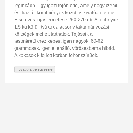
leginkább. Egy igazi tojóhibrid, amely nagyüzemi
és háztáji körülmények között is kiválóan termel.
Első éves tojástermelése 260-270 db! A többnyire
1.5 kg körüli tyúkok alacsony takarmányozási
költségek mellett tarthatók. Tojásaik a
testméretükhez képest igen nagyok, 60-62
grammosak. Igen ellenálló, vörösesbarna hibrid.
A kakasok kifejlett korban fehér színűek.
Tovább a bejegyzésre