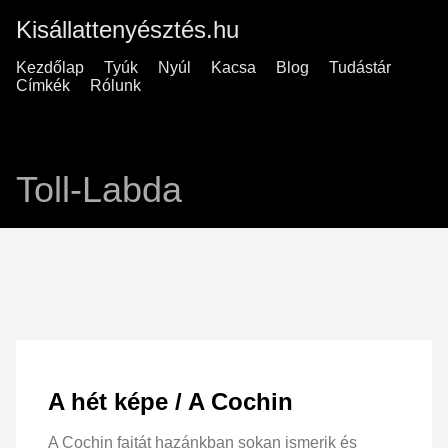
Kisállattenyésztés.hu
Kezdőlap
Tyúk
Nyúl
Kacsa
Blog
Tudástár
Címkék
Rólunk
Toll-Labda
A hét képe / A Cochin
A Cochin fajtát hazánkban sokan ismerik és